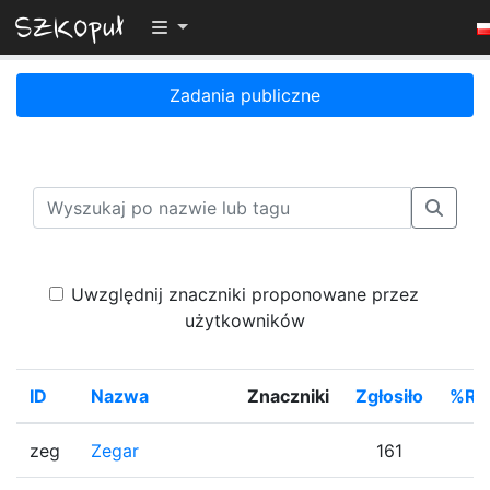
Przełącz widoczność menu
Zadania publiczne
Uwzględnij znaczniki proponowane przez
użytkowników
ID
Nazwa
Znaczniki
Zgłosiło
%Ro
zeg
Zegar
161