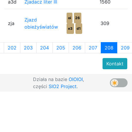
a3d
Zjadacz liter III
1560
oi
26
Zjazd
zja
309
obieżyświatów
e3
d1
.
202
203
204
205
206
207
208
209
Kontakt
Działa na bazie
OIOIOI
,
części
SIO2 Project
.