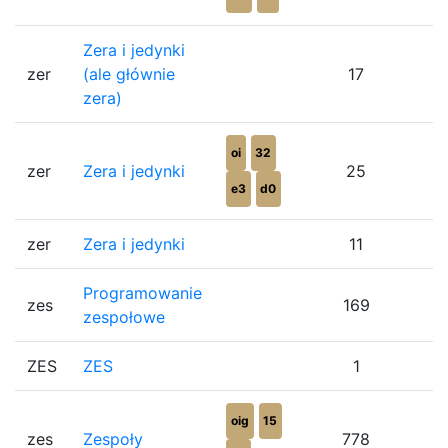
Zera i jedynki
zer
(ale głównie
17
zera)
oi
32
zer
Zera i jedynki
25
e3
d0
zer
Zera i jedynki
11
Programowanie
zes
169
zespołowe
ZES
ZES
1
oig
15
zes
Zespoły
778