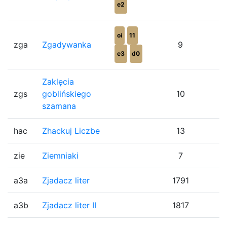
e2
oi
11
zga
Zgadywanka
9
e3
d0
Zaklęcia
zgs
goblińskiego
10
szamana
hac
Zhackuj Liczbe
13
zie
Ziemniaki
7
a3a
Zjadacz liter
1791
a3b
Zjadacz liter II
1817