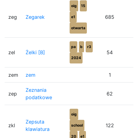
oig
15
zeg
Zegarek
685
e1
otwarta
pa
b
r3
zel
Żelki [B]
54
2024
zem
zem
1
Zeznania
zep
62
podatkowe
oig
Zepsuta
zkl
122
school
klawiatura
20
e1