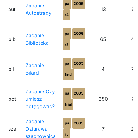
pa
2005
Zadanie
aut
13
61
Autostrady
r4
pa
2005
Zadanie
bib
65
46
Biblioteka
r2
pa
2005
Zadanie
bil
4
75
Bilard
final
Zadanie Czy
pa
2005
pot
umiesz
350
71
trial
potęgować?
Zadanie
pa
2005
sza
Dziurawa
7
28
r5
szachownica