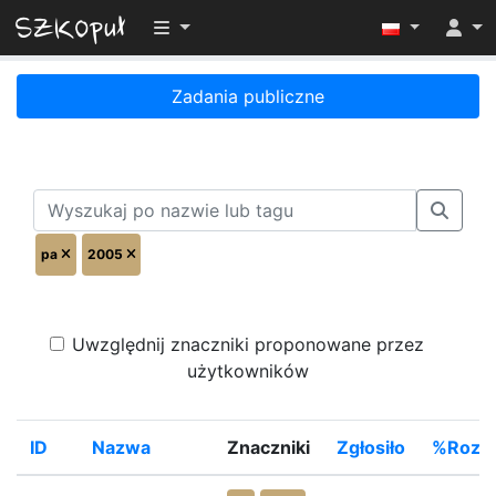
Przełącz widoczność menu
Zadania publiczne
pa
2005
Uwzględnij znaczniki proponowane przez
użytkowników
ID
Nazwa
Znaczniki
Zgłosiło
%Rozwi