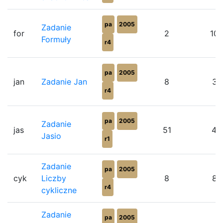
pa
2005
Zadanie
for
2
10
Formuły
r4
pa
2005
jan
Zadanie Jan
8
37
r4
pa
2005
Zadanie
jas
51
45
Jasio
r1
Zadanie
pa
2005
cyk
Liczby
8
87
r4
cykliczne
Zadanie
pa
2005