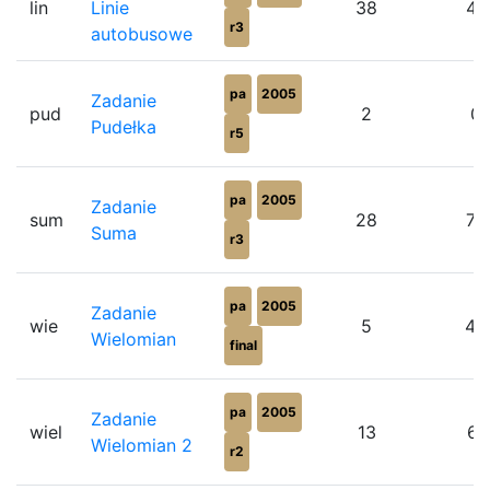
lin
Linie
38
47
r3
autobusowe
pa
2005
Zadanie
pud
2
0
Pudełka
r5
pa
2005
Zadanie
sum
28
75
Suma
r3
pa
2005
Zadanie
wie
5
40
Wielomian
final
pa
2005
Zadanie
wiel
13
61
Wielomian 2
r2