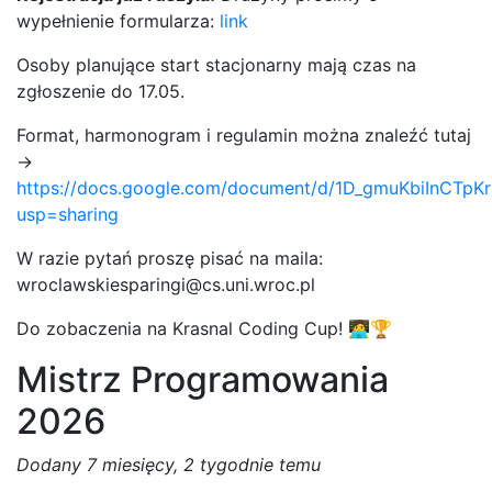
wypełnienie formularza:
link
Osoby planujące start stacjonarny mają czas na
zgłoszenie do 17.05.
Format, harmonogram i regulamin można znaleźć tutaj
->
https://docs.google.com/document/d/1D_gmuKbiInCTp
usp=sharing
W razie pytań proszę pisać na maila:
wroclawskiesparingi@cs.uni.wroc.pl
Do zobaczenia na Krasnal Coding Cup! 🧑‍💻🏆
Mistrz Programowania
2026
Dodany
7 miesięcy, 2 tygodnie temu