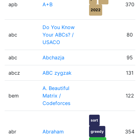
apb
A+B
370
2022
Do You Know
abc
Your ABCs? /
80
USACO
abc
Abchazja
95
abcz
ABC zygzak
131
A. Beautiful
bem
Matrix /
122
Codeforces
sort
abr
Abraham
354
greedy