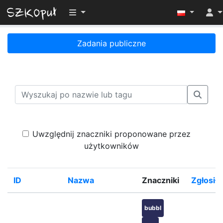
Przełącz widoczność menu
Zadania publiczne
Uwzględnij znaczniki proponowane przez
użytkowników
ID
Nazwa
Znaczniki
Zgłosiło
bubbl