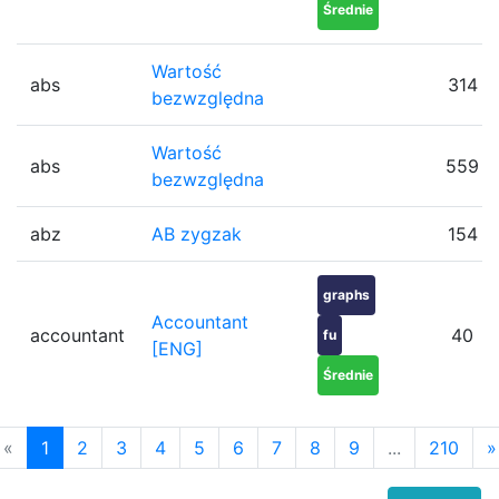
Średnie
Wartość
abs
314
bezwzględna
Wartość
abs
559
bezwzględna
abz
AB zygzak
154
graphs
Accountant
accountant
40
fu
[ENG]
Średnie
«
1
2
3
4
5
6
7
8
9
...
210
»