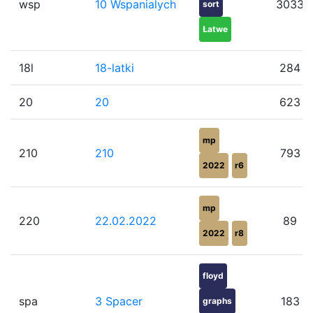
wsp
10 Wspanialych
3033
sort
Łatwe
18l
18-latki
284
20
20
623
mp
210
210
793
2022
r6
mp
220
22.02.2022
89
2022
r8
floyd
spa
3 Spacer
183
graphs