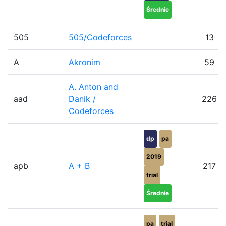
Średnie
505
505/Codeforces
13
A
Akronim
59
A. Anton and
aad
Danik /
226
Codeforces
dp
pa
2019
apb
A + B
217
trial
Średnie
pa
trial