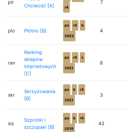
pir
7
4
Chciwość [A]
r4
pa
r4
b
plo
Płótno [B]
4
7
2022
Ranking
pa
r4
c
sklepów
ran
8
7
internetowych
2021
[C]
pa
b
r4
Skrzyżowania
skr
3
6
[B]
2021
pa
b
r4
Szprotki i
sis
43
4
szczupaki [B]
2019