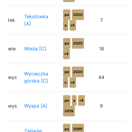
pa
2020
Tekstówka
tek
7
1
[A]
a
r4
pa
2025
wie
Wieża [C]
18
8
r4
pa
2020
Wycieczka
wyc
44
8
górska [C]
c
r4
pa
a
r4
wys
Wyspa [A]
9
3
2019
pa
2005
Zadanie