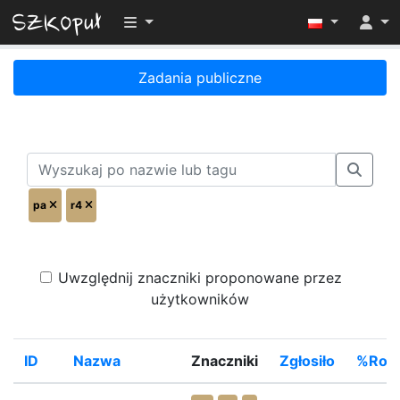
Przełącz widoczność menu
Zadania publiczne
pa
r4
Uwzględnij znaczniki proponowane przez
użytkowników
ID
Nazwa
Znaczniki
Zgłosiło
%Rozw