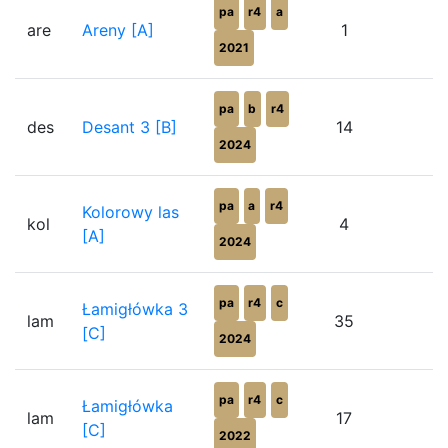
pa
r4
a
are
Areny [A]
1
2021
pa
b
r4
des
Desant 3 [B]
14
6
2024
pa
a
r4
Kolorowy las
kol
4
5
[A]
2024
pa
r4
c
Łamigłówka 3
lam
35
8
[C]
2024
pa
r4
c
Łamigłówka
lam
17
4
[C]
2022