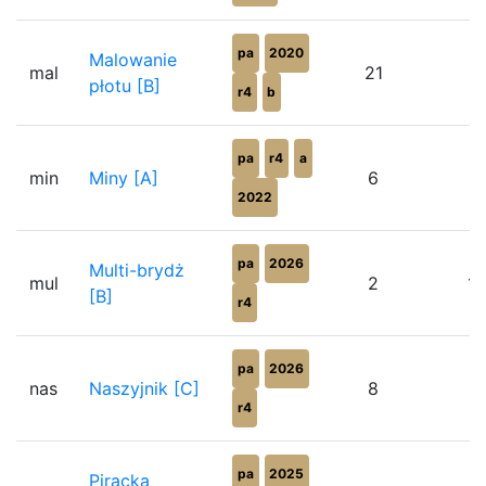
pa
2020
Malowanie
mal
21
7
płotu [B]
r4
b
pa
r4
a
min
Miny [A]
6
1
2022
pa
2026
Multi-brydż
mul
2
1
[B]
r4
pa
2026
nas
Naszyjnik [C]
8
8
r4
pa
2025
Piracka