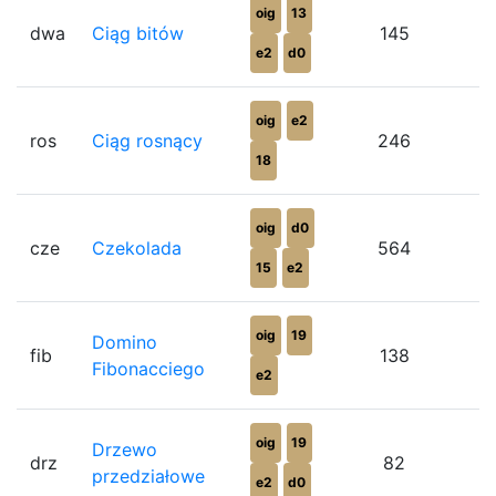
oig
13
dwa
Ciąg bitów
145
e2
d0
oig
e2
ros
Ciąg rosnący
246
18
oig
d0
cze
Czekolada
564
15
e2
oig
19
Domino
fib
138
Fibonacciego
e2
oig
19
Drzewo
drz
82
przedziałowe
e2
d0