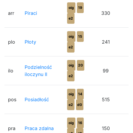
oig
19
arr
Piraci
330
e2
oig
15
plo
Płoty
241
e2
oig
20
Podzielność
ilo
99
iloczynu II
e2
oig
14
pos
Posiadłość
515
e2
d0
oig
16
pra
Praca zdalna
150