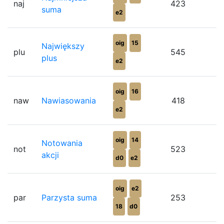
naj
423
suma
e2
oig
15
Największy
plu
545
plus
e2
oig
16
naw
Nawiasowania
418
e2
oig
14
Notowania
not
523
akcji
d0
e2
oig
e2
par
Parzysta suma
253
18
d0