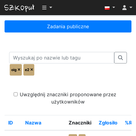
Przełącz widoczność menu
Zadania publiczne
oig
e2
Uwzględnij znaczniki proponowane przez
użytkowników
ID
Nazwa
Znaczniki
Zgłosiło
%Ro