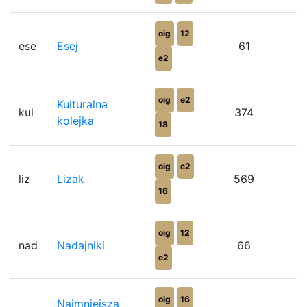
oig
12
ese
Esej
61
e2
oig
e2
Kulturalna
kul
374
kolejka
18
oig
e2
liz
Lizak
569
16
oig
12
nad
Nadajniki
66
e2
oig
16
Najmniejsza