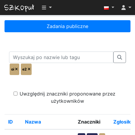
Przełącz widoczność menu
Zadania publiczne
oi
e2
Uwzględnij znaczniki proponowane przez
użytkowników
ID
Nazwa
Znaczniki
Zgłosiło