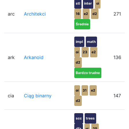
stl
inter
oi
arc
Architekci
271
16
e2
d2
Średnie
impl
math
oi
23
e2
ark
Arkanoid
136
d2
Bardzo trudne
oi
31
e2
cia
Ciąg binarny
147
d2
scc
trees
dfs
oi
25