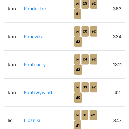
oi
25
e2
kon
Konduktor
363
d1
oi
20
e2
kon
Konewka
334
d2
oi
24
e2
kon
Kontenery
1311
d2
oi
33
e2
kon
Kontrwywiad
42
d0
oi
31
e2
lic
Liczniki
347
d1