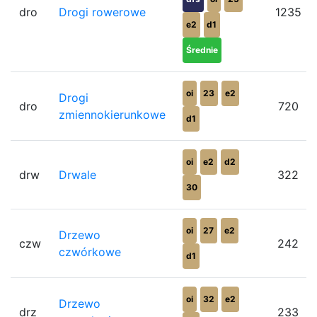
dro
Drogi rowerowe
1235
e2
d1
Średnie
oi
23
e2
Drogi
dro
720
zmiennokierunkowe
d1
oi
e2
d2
drw
Drwale
322
30
oi
27
e2
Drzewo
czw
242
czwórkowe
d1
oi
32
e2
Drzewo
drz
233