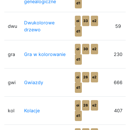
genealogiczne
d1
oi
33
e2
Dwukolorowe
dwu
59
drzewo
d1
oi
30
e2
gra
Gra w kolorowanie
230
d1
oi
26
e2
gwi
Gwiazdy
666
d1
oi
26
e2
kol
Kolacje
407
d1