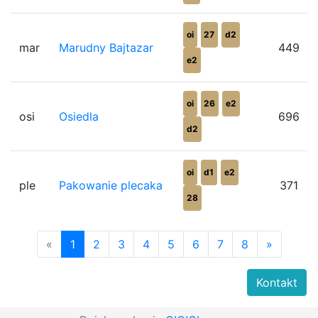
oi
27
d2
mar
Marudny Bajtazar
449
e2
oi
26
e2
osi
Osiedla
696
d2
oi
d1
e2
ple
Pakowanie plecaka
371
28
«
1
2
3
4
5
6
7
8
»
Kontakt