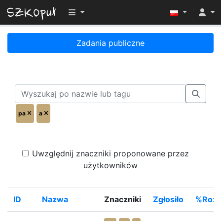
Przełącz widoczność menu
Zadania publiczne
pa
a
Uwzględnij znaczniki proponowane przez
użytkowników
ID
Nazwa
Znaczniki
Zgłosiło
%Rozw