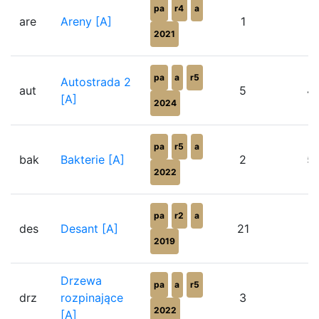
pa
r4
a
are
Areny [A]
1
0
2021
pa
a
r5
Autostrada 2
aut
5
4
[A]
2024
pa
r5
a
bak
Bakterie [A]
2
5
2022
pa
r2
a
des
Desant [A]
21
7
2019
Drzewa
pa
a
r5
drz
rozpinające
3
0
2022
[A]