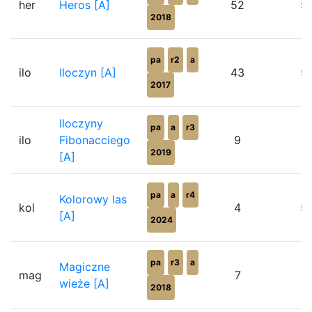
her
Heros [A]
52
5
2018
pa
r2
a
ilo
Iloczyn [A]
43
5
2017
Iloczyny
pa
a
r3
ilo
Fibonacciego
9
7
2019
[A]
pa
a
r4
Kolorowy las
kol
4
5
[A]
2024
pa
r3
a
Magiczne
mag
7
7
wieże [A]
2018