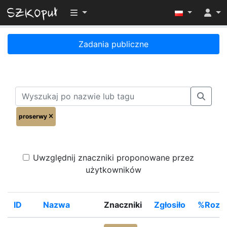
Przełącz widoczność menu
Zadania publiczne
proserwy
Uwzględnij znaczniki proponowane przez
użytkowników
ID
Nazwa
Znaczniki
Zgłosiło
%Rozwi