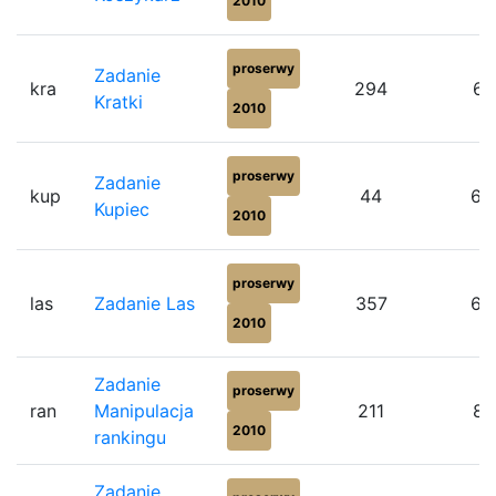
2010
proserwy
Zadanie
kra
294
61
Kratki
2010
proserwy
Zadanie
kup
44
65
Kupiec
2010
proserwy
las
Zadanie Las
357
65
2010
Zadanie
proserwy
ran
Manipulacja
211
81
2010
rankingu
Zadanie