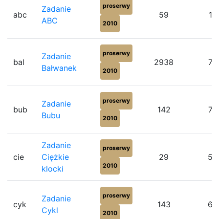
proserwy
Zadanie
abc
59
16
ABC
2010
proserwy
Zadanie
bal
2938
74
Bałwanek
2010
proserwy
Zadanie
bub
142
79
Bubu
2010
Zadanie
proserwy
cie
Ciężkie
29
58
2010
klocki
proserwy
Zadanie
cyk
143
68
Cykl
2010