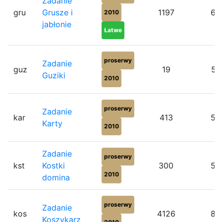
Zadanie
gru
Grusze i
1197
65
2010
jabłonie
Łatwe
proserwy
Zadanie
guz
19
57
Guziki
2010
proserwy
Zadanie
kar
413
56
Karty
2010
Zadanie
proserwy
kst
Kostki
300
53
2010
domina
proserwy
Zadanie
kos
4126
82
Koszykarz