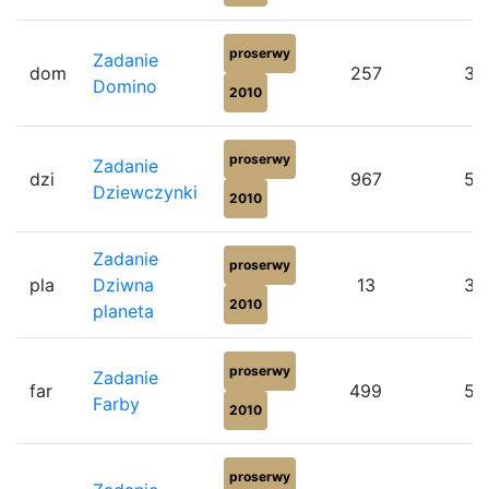
proserwy
Zadanie
dom
257
35
Domino
2010
proserwy
Zadanie
dzi
967
54
Dziewczynki
2010
Zadanie
proserwy
pla
Dziwna
13
38
2010
planeta
proserwy
Zadanie
far
499
55
Farby
2010
proserwy