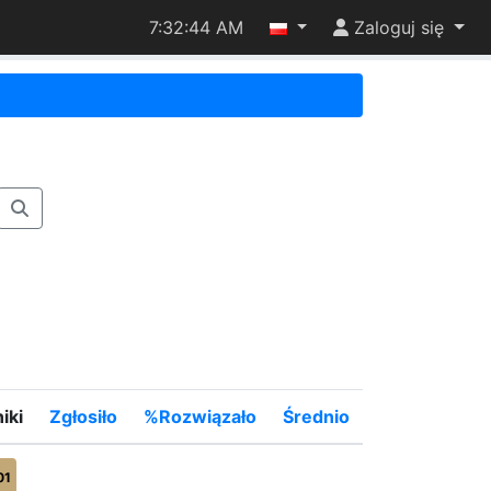
7:32:44 AM
Zaloguj się
iki
Zgłosiło
%Rozwiązało
Średnio
01