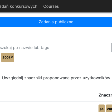
adań konkursowych
Courses
Zadania publiczne
2001
Uwzględnij znaczniki proponowane przez użytkowników
Znaczn
pa
20