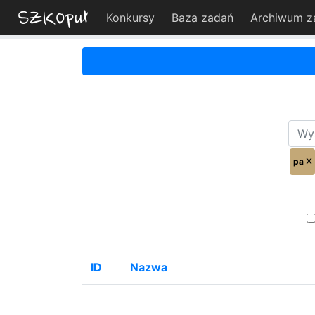
Konkursy
Baza zadań
Archiwum z
pa
ID
Nazwa