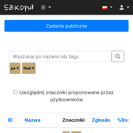
Przełącz widoczność menu
Zadania publiczne
pa
final
Uwzględnij znaczniki proponowane przez
użytkowników
ID
Nazwa
Znaczniki
Zgłosiło
%Rozw