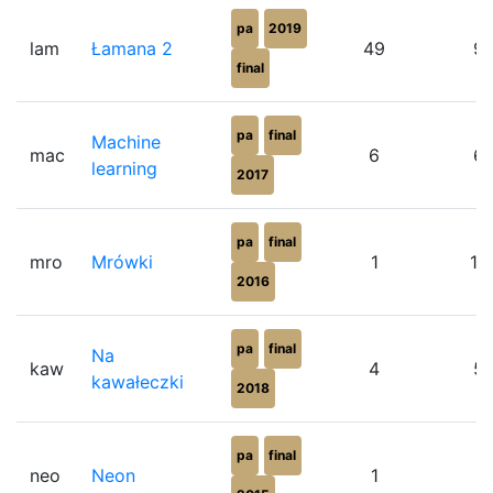
pa
2019
lam
Łamana 2
49
9
final
pa
final
Machine
mac
6
6
learning
2017
pa
final
mro
Mrówki
1
10
2016
pa
final
Na
kaw
4
5
kawałeczki
2018
pa
final
neo
Neon
1
0