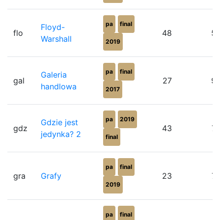
pa
final
Floyd-
flo
48
5
Warshall
2019
pa
final
Galeria
gal
27
9
handlowa
2017
pa
2019
Gdzie jest
gdz
43
7
jedynka? 2
final
pa
final
gra
Grafy
23
7
2019
pa
final