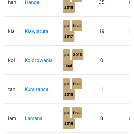
han
Handel
35
8
2018
pa
final
kla
Klawiatura
19
10
2017
pa
2015
kol
Kolorowania
0
final
pa
final
tan
Kurs tańca
1
0
2015
pa
final
lam
Łamana
8
6
2016