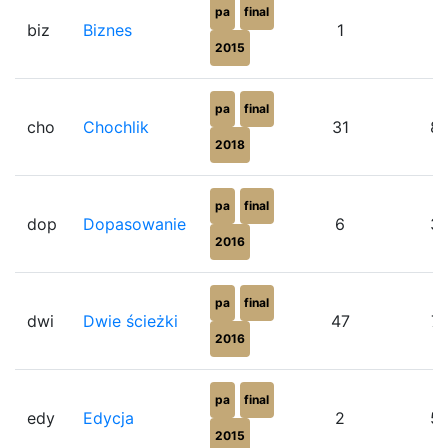
pa
final
biz
Biznes
1
0
2015
pa
final
cho
Chochlik
31
8
2018
pa
final
dop
Dopasowanie
6
3
2016
pa
final
dwi
Dwie ścieżki
47
7
2016
pa
final
edy
Edycja
2
5
2015