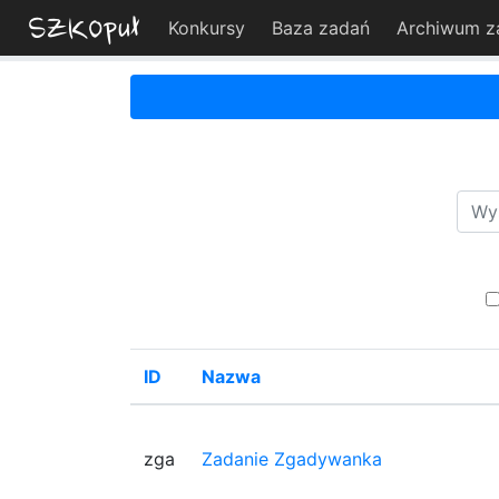
Konkursy
Baza zadań
Archiwum z
ID
Nazwa
zga
Zadanie Zgadywanka