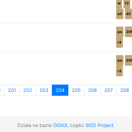
oi
13
e3
d2
pa
20
r3
pa
20
r3
0
201
202
203
204
205
206
207
208
Działa na bazie
OIOIOI
, części
SIO2 Project
.