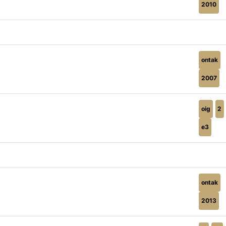
2010
ontak
2007
oig
2
e3
ontak
2013