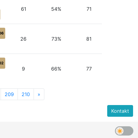
61
54%
71
06
26
73%
81
02
9
66%
77
209
210
»
Kontakt