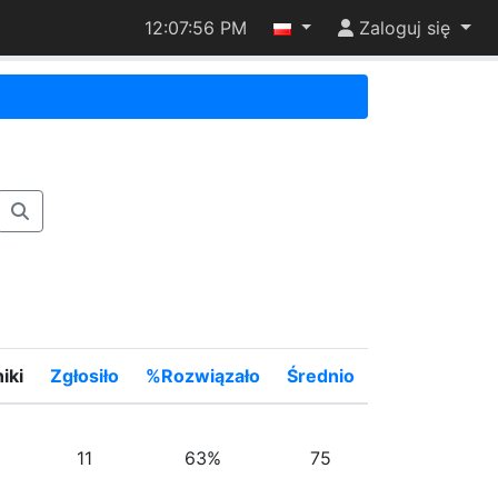
12:07:56 PM
Zaloguj się
iki
Zgłosiło
%Rozwiązało
Średnio
11
63%
75