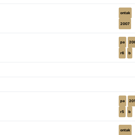
ontak
2007
pa
20
r6
b
pa
20
r5
b
ontak