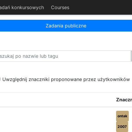
adań konkursowych
Courses
Zadania publiczne
Uwzględnij znaczniki proponowane przez użytkowników
Znaczn
ontak
2007