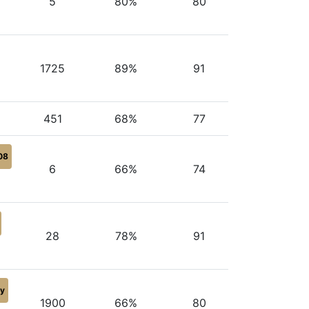
5
80%
80
1725
89%
91
451
68%
77
08
6
66%
74
28
78%
91
y
1900
66%
80