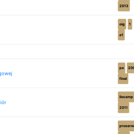
2013
oig
1
e1
pa
20
ogowej
final
ilocamp
iór
2011
proserw