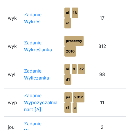
oi
18
Zadanie
wyk
17
Wykres
e1
proserwy
Zadanie
wyk
812
Wykreślanka
2010
oi
9
e2
Zadanie
wyl
98
Wyliczanka
d1
Zadanie
pa
2012
wyp
Wypożyczalnia
11
r5
a
nart [A]
Zadanie
jou
2