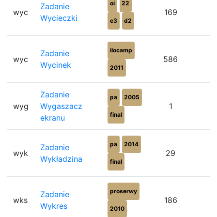
oi
22
Zadanie
wyc
169
Wycieczki
e3
d2
ilocamp
Zadanie
wyc
586
Wycinek
2011
Zadanie
pa
2005
wyg
Wygaszacz
1
final
ekranu
pa
2014
Zadanie
wyk
29
Wykładzina
final
proserwy
Zadanie
wks
186
Wykres
2010