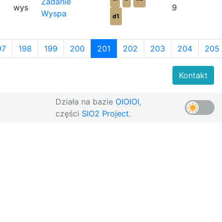
Zadanie
wys
9
Wyspa
d1
97
198
199
200
201
202
203
204
205
Kontakt
Działa na bazie
OIOIOI
,
części
SIO2 Project
.