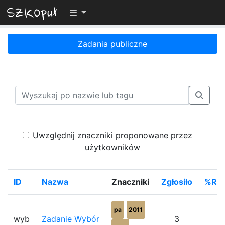
Przełącz widoczność menu
Zadania publiczne
Uwzględnij znaczniki proponowane przez
użytkowników
ID
Nazwa
Znaczniki
Zgłosiło
%Roz
pa
2011
wyb
Zadanie Wybór
3