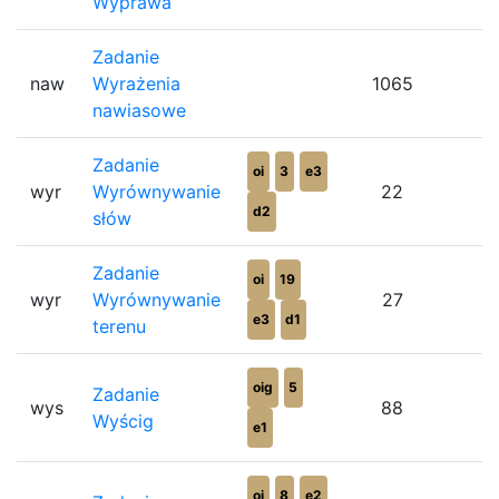
Wyprawa
Zadanie
naw
Wyrażenia
1065
nawiasowe
Zadanie
oi
3
e3
wyr
Wyrównywanie
22
d2
słów
Zadanie
oi
19
wyr
Wyrównywanie
27
e3
d1
terenu
oig
5
Zadanie
wys
88
Wyścig
e1
oi
8
e2