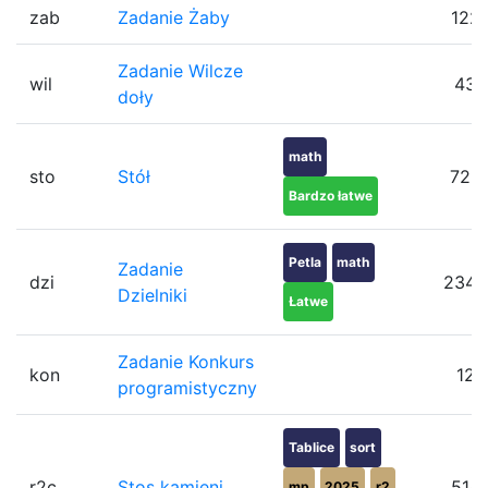
zab
Zadanie Żaby
122
Zadanie Wilcze
wil
43
doły
math
sto
Stół
726
Bardzo łatwe
Petla
math
Zadanie
dzi
2348
Dzielniki
Łatwe
Zadanie Konkurs
kon
12
programistyczny
Tablice
sort
r2c
Stos kamieni
514
mp
2025
r2