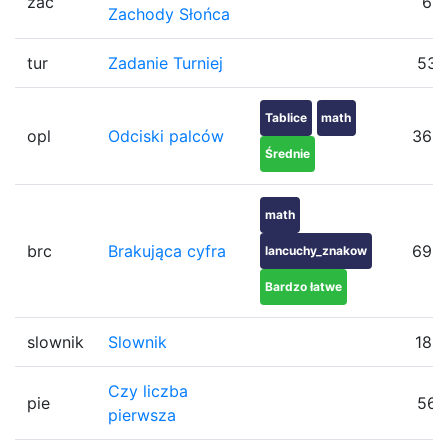
zac
6
Zachody Słońca
tur
Zadanie Turniej
53
Tablice
math
opl
Odciski palców
369
Średnie
math
brc
Brakująca cyfra
692
lancuchy_znakow
Bardzo łatwe
slownik
Slownik
181
Czy liczba
pie
56
pierwsza