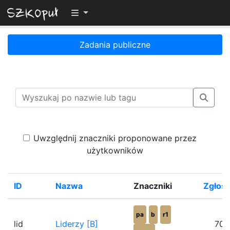
Przełącz widoczność menu
Zadania publiczne
Uwzględnij znaczniki proponowane przez
użytkowników
ID
Nazwa
Znaczniki
Zgłosi
pa
b
r1
lid
Liderzy [B]
70