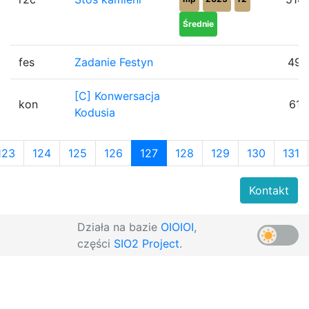
Średnie
fes
Zadanie Festyn
49
[C] Konwersacja
kon
61
Kodusia
123
124
125
126
127
128
129
130
131
Kontakt
Działa na bazie
OIOIOI
,
części
SIO2 Project
.