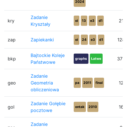
2024
Zadanie
kry
21
oi
13
e3
d1
Kryształy
zap
Zapiekanki
128
oi
24
e3
d1
Bajtockie Koleje
bkp
377
graphs
Łatwe
Państwowe
Zadanie
geo
Geometria
12
pa
2011
final
obliczeniowa
Zadanie Gołębie
gol
16
ontak
2010
pocztowe
Zadanie