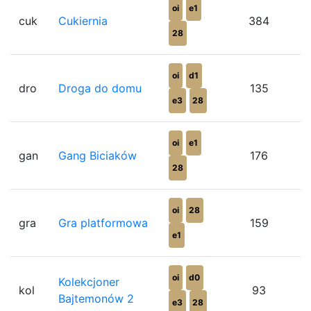
oi
e1
cuk
Cukiernia
384
28
oi
d1
dro
Droga do domu
135
e3
28
oi
e1
gan
Gang Biciaków
176
28
oi
28
gra
Gra platformowa
159
e1
oi
d0
Kolekcjoner
kol
93
Bajtemonów 2
e3
28