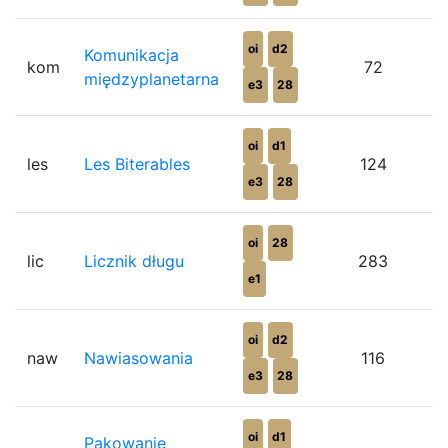
oi
d2
Komunikacja
kom
72
międzyplanetarna
e3
28
oi
d1
les
Les Biterables
124
e3
28
oi
28
lic
Licznik długu
283
e1
oi
d2
naw
Nawiasowania
116
e3
28
oi
d1
Pakowanie