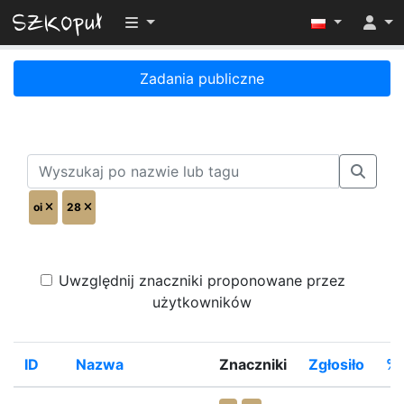
Przełącz widoczność menu
Zadania publiczne
oi
28
Uwzględnij znaczniki proponowane przez
użytkowników
ID
Nazwa
Znaczniki
Zgłosiło
%R