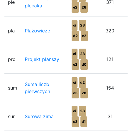
ple
371
plecaka
e2
28
oi
28
pla
Plażowicze
320
d2
e2
oi
28
pro
Projekt planszy
121
e2
d0
oi
d2
Suma liczb
sum
154
pierwszych
e3
28
oi
28
sur
Surowa zima
31
e3
d1