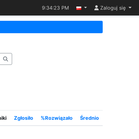
9:34:23 PM
Zaloguj się
iki
Zgłosiło
%Rozwiązało
Średnio