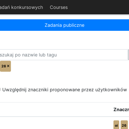
adań konkursowych
Courses
Zadania publiczne
26
Uwzględnij znaczniki proponowane przez użytkowników
Znaczn
oi
26