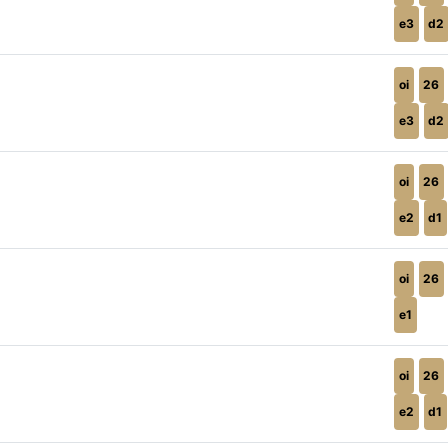
e3
d2
oi
26
e3
d2
oi
26
e2
d1
oi
26
e1
oi
26
e2
d1