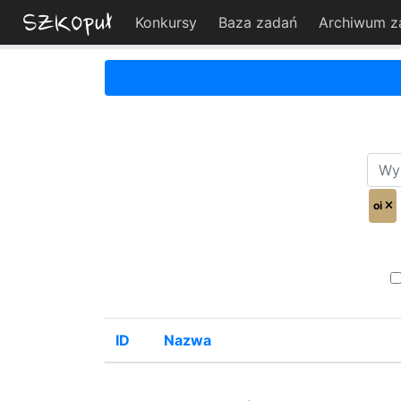
Konkursy
Baza zadań
Archiwum z
oi
ID
Nazwa