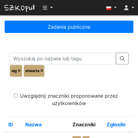
Przełącz widoczność menu
Zadania publiczne
oig
otwarta
Uwzględnij znaczniki proponowane przez
użytkowników
ID
Nazwa
Znaczniki
Zgłosiło
%