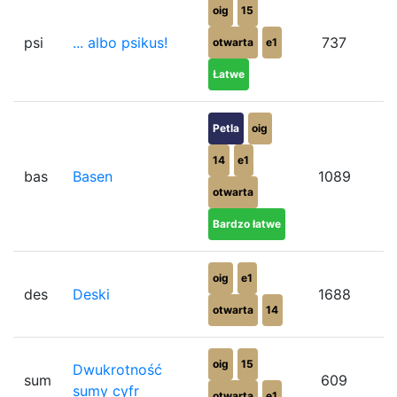
oig
15
psi
... albo psikus!
737
otwarta
e1
Łatwe
Petla
oig
14
e1
bas
Basen
1089
otwarta
Bardzo łatwe
oig
e1
des
Deski
1688
otwarta
14
oig
15
Dwukrotność
sum
609
sumy cyfr
otwarta
e1