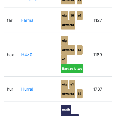
oig
16
e1
far
Farma
1127
otwarta
oig
otwarta
14
hax
H4x0r
1189
e1
Bardzo łatwe
oig
e1
hur
Hurra!
1737
otwarta
14
math