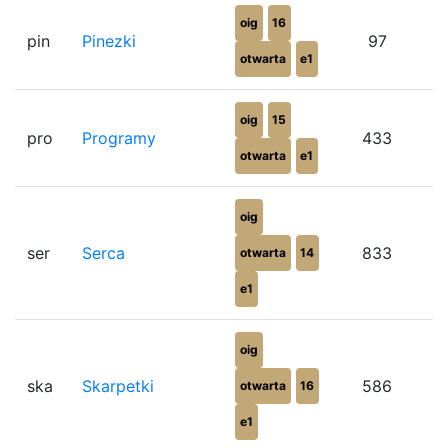
oig
16
pin
Pinezki
97
otwarta
e1
oig
15
pro
Programy
433
otwarta
e1
oig
ser
Serca
833
otwarta
14
e1
oig
ska
Skarpetki
586
otwarta
16
e1