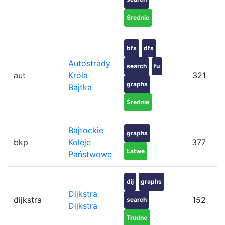
Średnie
bfs
dfs
Autostrady
search
fu
aut
Króla
321
graphs
Bajtka
Średnie
Bajtockie
graphs
bkp
Koleje
377
Łatwe
Państwowe
dij
graphs
Dijkstra
dijkstra
152
search
Dijkstra
Trudne