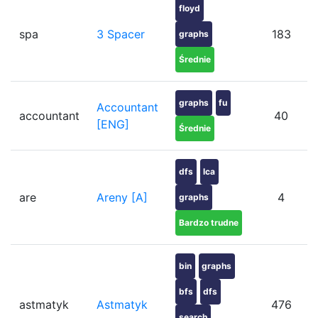
floyd
spa
3 Spacer
183
graphs
Średnie
graphs
fu
Accountant
accountant
40
[ENG]
Średnie
dfs
lca
are
Areny [A]
4
graphs
Bardzo trudne
bin
graphs
bfs
dfs
astmatyk
Astmatyk
476
search