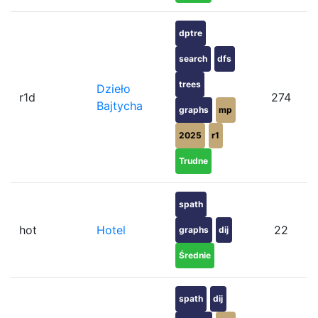
dptre
search
dfs
trees
Dzieło
r1d
274
Bajtycha
graphs
mp
2025
r1
Trudne
spath
hot
Hotel
22
graphs
dij
Średnie
spath
dij