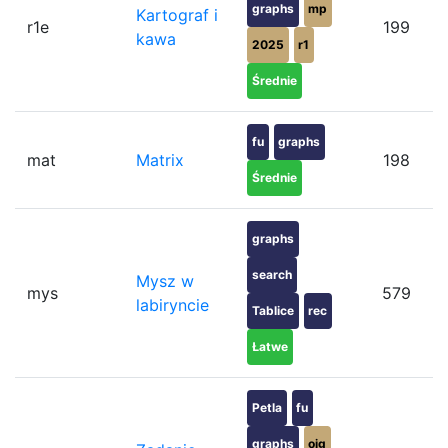
graphs
mp
Kartograf i
r1e
199
kawa
2025
r1
Średnie
fu
graphs
mat
Matrix
198
Średnie
graphs
search
Mysz w
mys
579
labiryncie
Tablice
rec
Łatwe
Petla
fu
graphs
oig