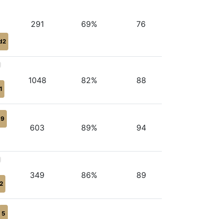
291
69%
76
d2
1048
82%
88
1
19
603
89%
94
349
86%
89
2
5