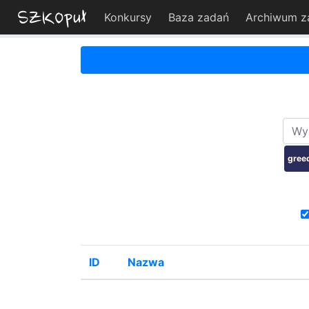
Konkursy
Baza zadań
Archiwum z
gree
ID
Nazwa