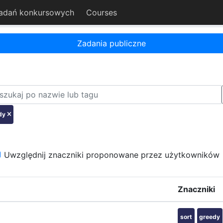
adań konkursowych
Courses
Zadania publiczne
dy
Uwzględnij znaczniki proponowane przez użytkowników
Znaczniki
sort
greedy