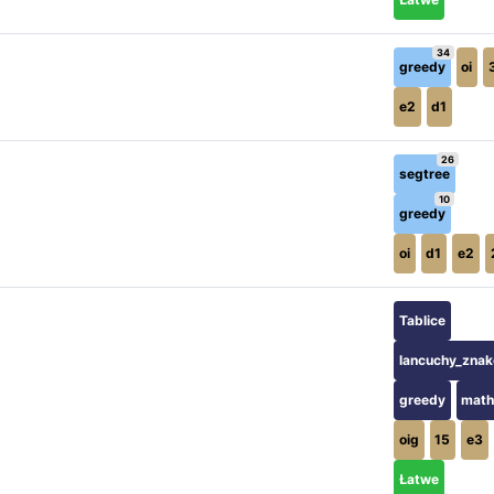
34
greedy
oi
e2
d1
26
segtree
10
greedy
oi
d1
e2
Tablice
lancuchy_zna
greedy
mat
oig
15
e3
Łatwe