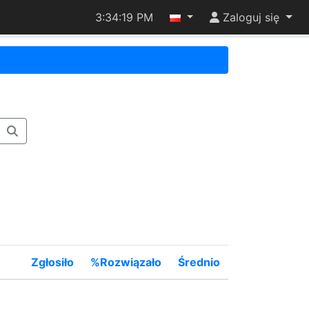
3:34:19 PM
Zaloguj się
Zgłosiło
%Rozwiązało
Średnio