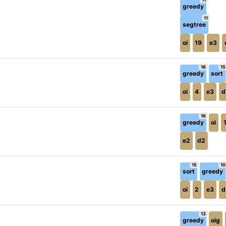
greedy
11
segtree
oi
19
e3
16
15
greedy
sort
oi
4
e3
d
16
greedy
oi
e2
d2
15
10
sort
greedy
oi
2
e3
d
13
greedy
oig