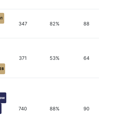
31
347
82%
88
371
53%
64
28
kow
740
88%
90
h