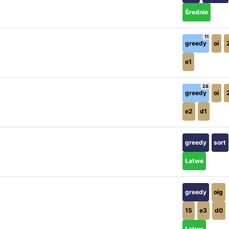
Średnie
11
greedy
oi
e1
28
greedy
oi
e2
d1
greedy
sort
Łatwe
greedy
oig
15
e3
d0
Łatwe