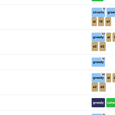
11
structs
gree
oi
15
e1
24
greedy
oi
e2
d2
15
greedy
38
greedy
oi
e2
d2
greedy
Łatw
11