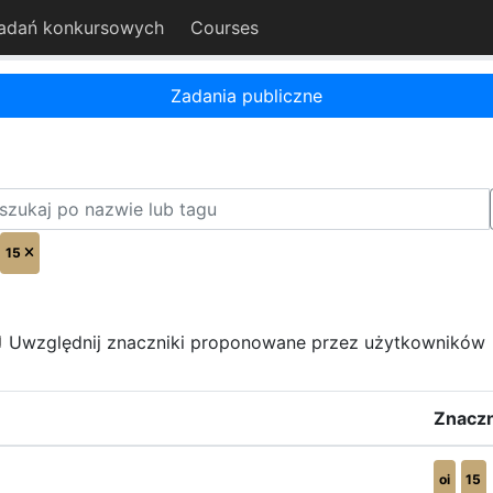
adań konkursowych
Courses
Zadania publiczne
15
Uwzględnij znaczniki proponowane przez użytkowników
Znaczn
oi
15