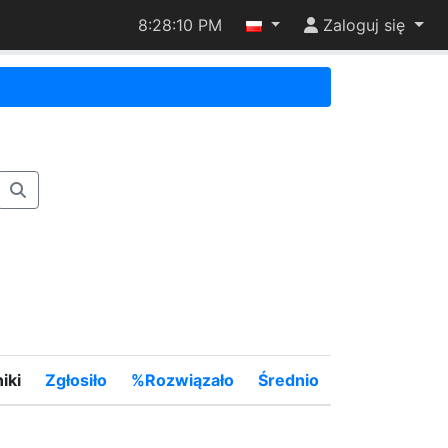
8:28:10 PM
Zaloguj się
iki
Zgłosiło
%Rozwiązało
Średnio