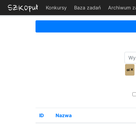
Konkursy
Baza zadań
Archiwum z
oi
ID
Nazwa