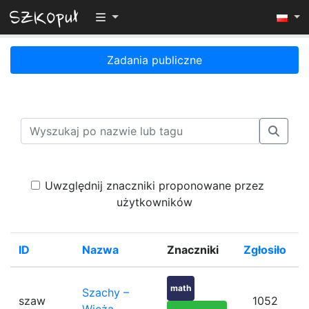
Przełącz widoczność menu
Zadania publiczne
Uwzględnij znaczniki proponowane przez
użytkowników
ID
Nazwa
Znaczniki
Zgłosiło
math
Szachy –
szaw
1052