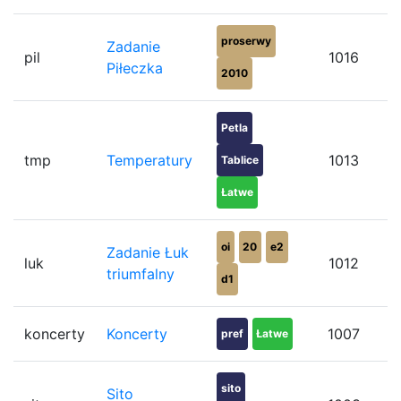
proserwy
Zadanie
pil
1016
Piłeczka
2010
Petla
tmp
Temperatury
1013
Tablice
Łatwe
oi
20
e2
Zadanie Łuk
luk
1012
triumfalny
d1
koncerty
Koncerty
1007
pref
Łatwe
sito
Sito