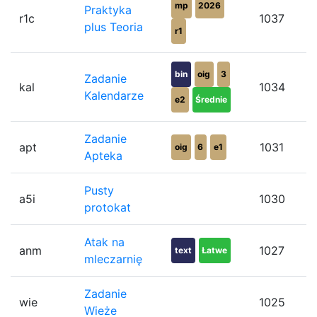
mp
2026
Praktyka
r1c
1037
plus Teoria
r1
bin
oig
3
Zadanie
kal
1034
Kalendarze
e2
Średnie
Zadanie
apt
1031
oig
6
e1
Apteka
Pusty
a5i
1030
protokat
Atak na
anm
1027
text
Łatwe
mleczarnię
Zadanie
wie
1025
Wieże