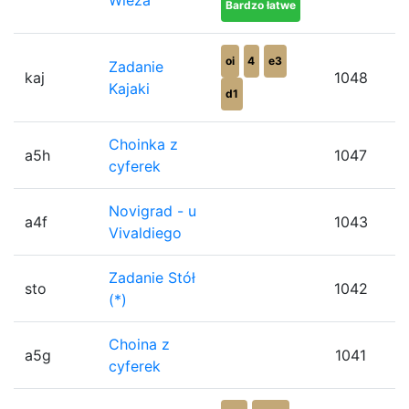
Wieża
Bardzo łatwe
oi
4
e3
Zadanie
kaj
1048
Kajaki
d1
Choinka z
a5h
1047
cyferek
Novigrad - u
a4f
1043
Vivaldiego
Zadanie Stół
sto
1042
(*)
Choina z
a5g
1041
cyferek