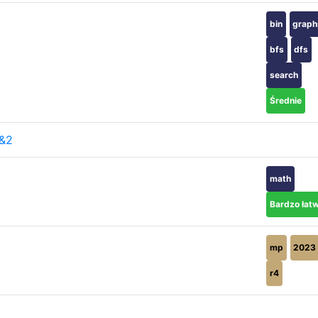
bin
graph
bfs
dfs
search
Średnie
1&2
math
Bardzo łat
mp
2023
r4