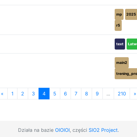
mp
2025
r5
text
Łatw
main2
trening_pr
«
1
2
3
4
5
6
7
8
9
...
210
»
Działa na bazie
OIOIOI
, części
SIO2 Project
.