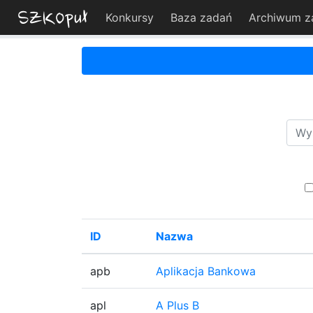
Konkursy
Baza zadań
Archiwum z
ID
Nazwa
apb
Aplikacja Bankowa
apl
A Plus B