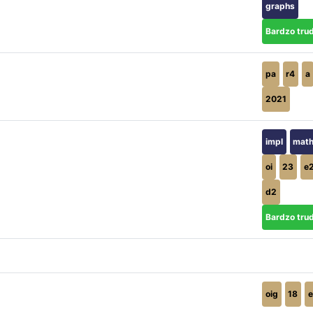
graphs
Bardzo tru
pa
r4
a
2021
impl
mat
oi
23
e
d2
Bardzo tru
oig
18
e