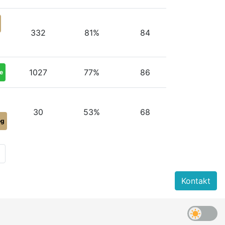
332
81%
84
1027
77%
86
e
30
53%
68
og
Kontakt