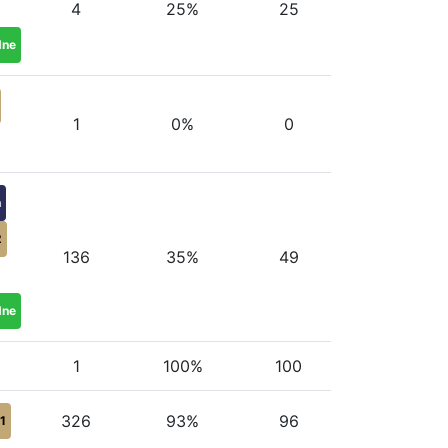
4
25%
25
dne
1
0%
0
h
2
136
35%
49
dne
1
100%
100
326
93%
96
1