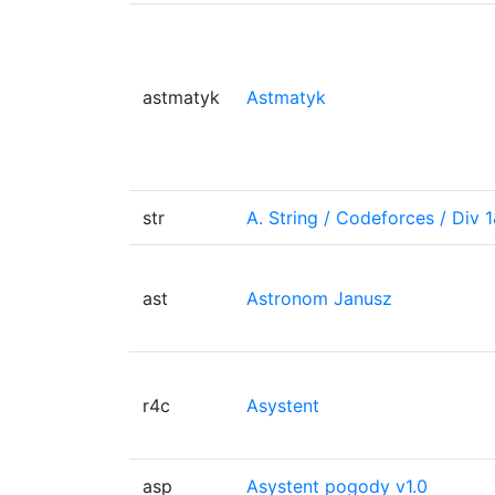
astmatyk
Astmatyk
str
A. String / Codeforces / Div 
ast
Astronom Janusz
r4c
Asystent
asp
Asystent pogody v1.0