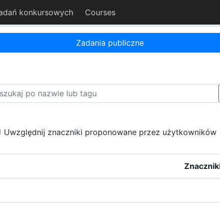
adań konkursowych
Courses
Zadania publiczne
Uwzględnij znaczniki proponowane przez użytkowników
Znacznik