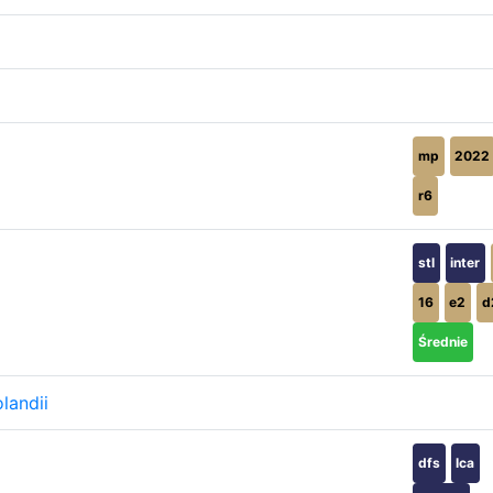
mp
2022
r6
stl
inter
16
e2
d
Średnie
landii
dfs
lca