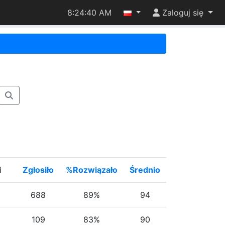
8:24:40 AM
Zaloguj się
i
Zgłosiło
%Rozwiązało
Średnio
688
89%
94
109
83%
90