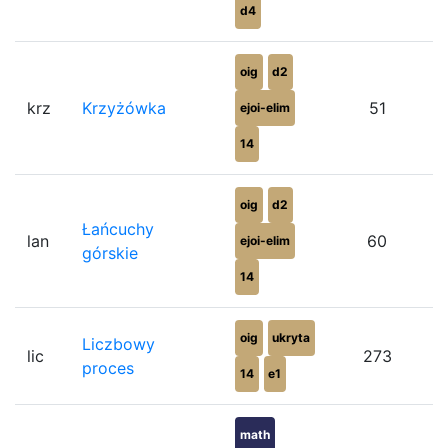
d4
oig
d2
krz
Krzyżówka
51
ejoi-elim
14
oig
d2
Łańcuchy
lan
60
ejoi-elim
górskie
14
oig
ukryta
Liczbowy
lic
273
proces
14
e1
math