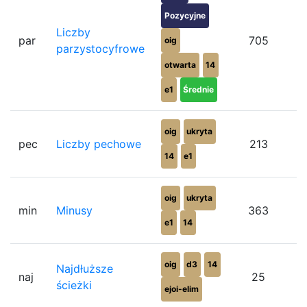
Pozycyjne
Liczby
par
705
oig
parzystocyfrowe
otwarta
14
e1
Średnie
oig
ukryta
pec
Liczby pechowe
213
14
e1
oig
ukryta
min
Minusy
363
e1
14
oig
d3
14
Najdłuższe
naj
25
ścieżki
ejoi-elim