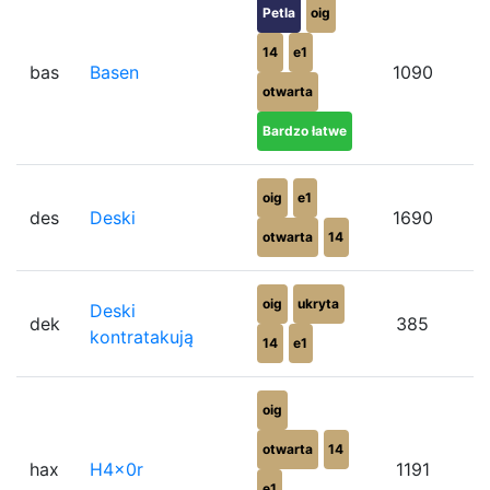
Petla
oig
14
e1
bas
Basen
1090
otwarta
Bardzo łatwe
oig
e1
des
Deski
1690
otwarta
14
oig
ukryta
Deski
dek
385
kontratakują
14
e1
oig
otwarta
14
hax
H4x0r
1191
e1