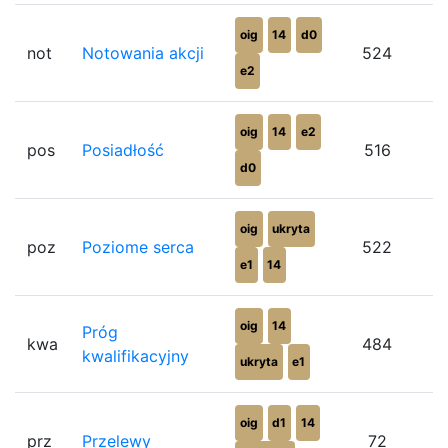
oig
14
d0
not
Notowania akcji
524
e2
oig
14
e2
pos
Posiadłość
516
d0
oig
ukryta
poz
Poziome serca
522
e1
14
oig
14
Próg
kwa
484
kwalifikacyjny
ukryta
e1
oig
d1
14
prz
Przelewy
72