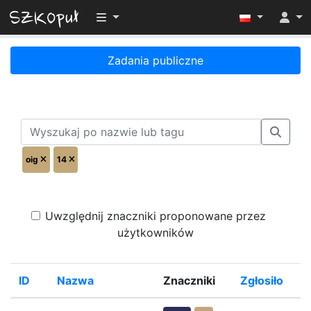
Przełącz widoczność menu
Zadania publiczne
oig
14
Uwzględnij znaczniki proponowane przez
użytkowników
ID
Nazwa
Znaczniki
Zgłosiło
%