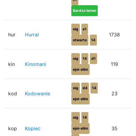
Bardzo łatwe
oig
e1
hur
Hurra!
1738
otwarta
14
oig
14
d1
kin
Kinomani
119
ejoi-elim
oig
d4
14
kod
Kodowanie
23
ejoi-elim
oig
14
kop
Kopiec
35
ejoi-elim