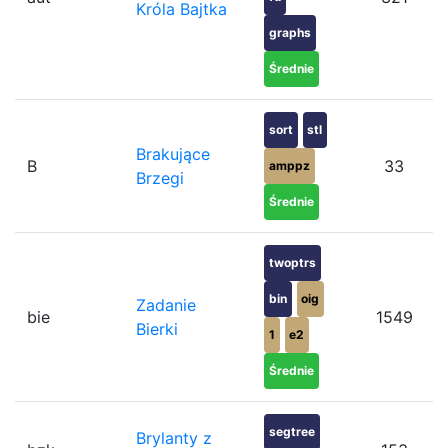
Króla Bajtka
graphs
Średnie
sort
stl
Brakujące
B
33
amppz
Brzegi
Średnie
twoptrs
bin
oig
Zadanie
bie
1549
Bierki
1
e2
Średnie
segtree
Brylanty z