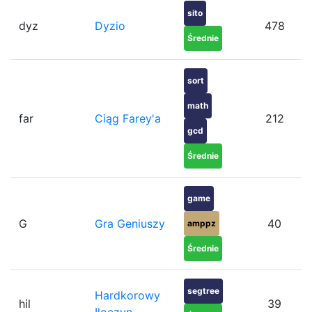
sito
dyz
Dyzio
478
Średnie
sort
math
far
Ciąg Farey'a
212
gcd
Średnie
game
G
Gra Geniuszy
40
amppz
Średnie
segtree
Hardkorowy
hil
39
Iloczyn