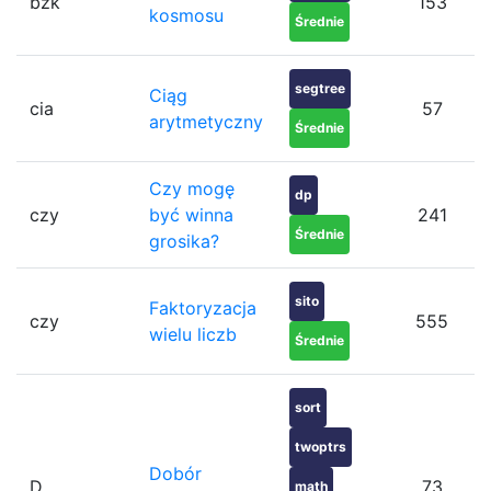
bzk
153
kosmosu
Średnie
segtree
Ciąg
cia
57
arytmetyczny
Średnie
Czy mogę
dp
czy
być winna
241
Średnie
grosika?
sito
Faktoryzacja
czy
555
wielu liczb
Średnie
sort
twoptrs
Dobór
D
73
math