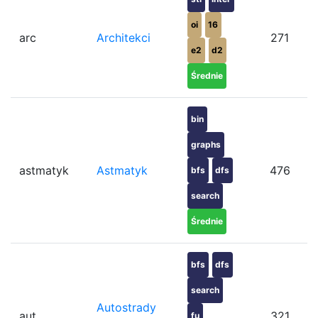
oi
16
arc
Architekci
271
e2
d2
Średnie
bin
graphs
astmatyk
Astmatyk
476
bfs
dfs
search
Średnie
bfs
dfs
search
Autostrady
aut
321
fu