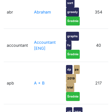
sort
abr
Abraham
354
greedy
Średnie
graphs
Accountant
accountant
40
fu
[ENG]
Średnie
dp
pa
2019
apb
A + B
217
trial
Średnie
stl
inter