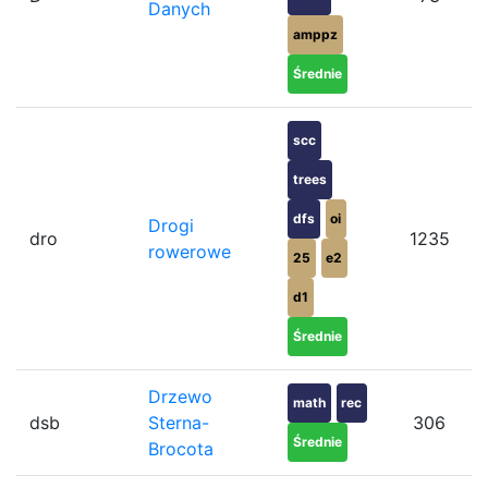
Danych
amppz
Średnie
scc
trees
dfs
oi
Drogi
dro
1235
rowerowe
25
e2
d1
Średnie
Drzewo
math
rec
dsb
Sterna-
306
Średnie
Brocota