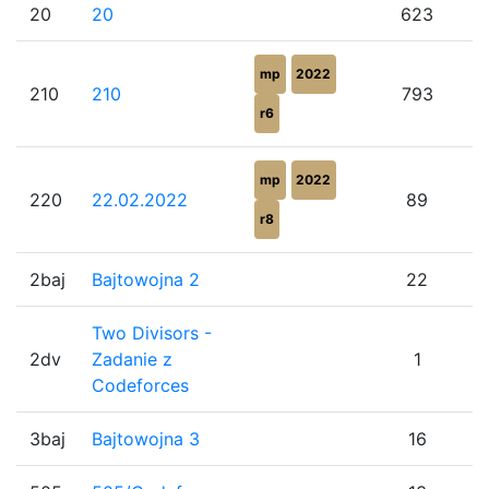
20
20
623
mp
2022
210
210
793
r6
mp
2022
220
22.02.2022
89
r8
2baj
Bajtowojna 2
22
Two Divisors -
2dv
Zadanie z
1
Codeforces
3baj
Bajtowojna 3
16