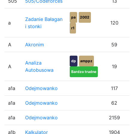
505
505/Codeforces
13
pa
2002
Zadanie Bałagan
a
120
i stonki
r1
A
Akronim
59
dp
amppz
Analiza
A
19
Autobusowa
Bardzo trudne
a1a
Odejmowanko
117
a1a
Odejmowanko
62
a1a
Odejmowanko
2159
a1b
Kalkulator
1904