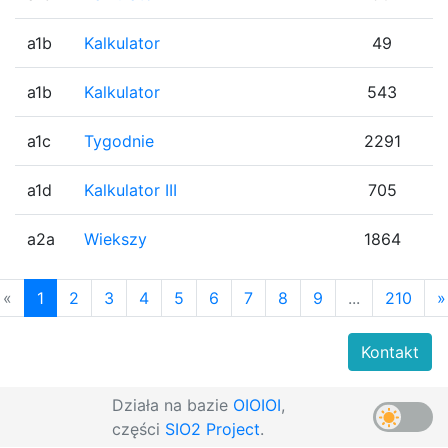
a1b
Kalkulator
49
a1b
Kalkulator
543
a1c
Tygodnie
2291
a1d
Kalkulator III
705
a2a
Wiekszy
1864
«
1
2
3
4
5
6
7
8
9
...
210
»
Kontakt
Działa na bazie
OIOIOI
,
części
SIO2 Project
.