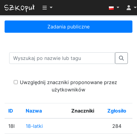
Przełącz widoczność menu
Zadania publiczne
Uwzględnij znaczniki proponowane przez
użytkowników
ID
Nazwa
Znaczniki
Zgłosiło
%
18l
18-latki
284