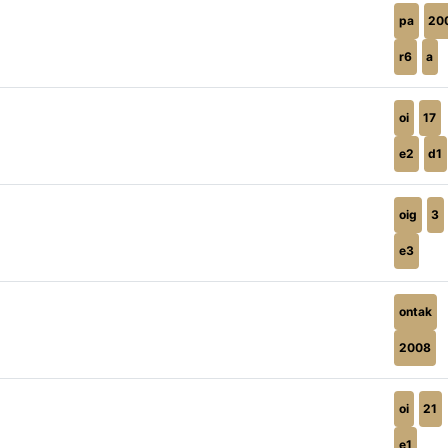
pa
20
r6
a
oi
17
e2
d1
oig
3
e3
ontak
2008
oi
21
e1