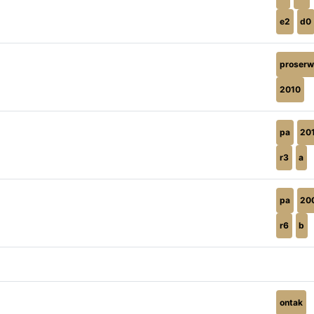
e2
d0
proserw
2010
pa
20
r3
a
pa
20
r6
b
ontak