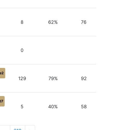
8
62%
76
0
e2
129
79%
92
07
5
40%
58