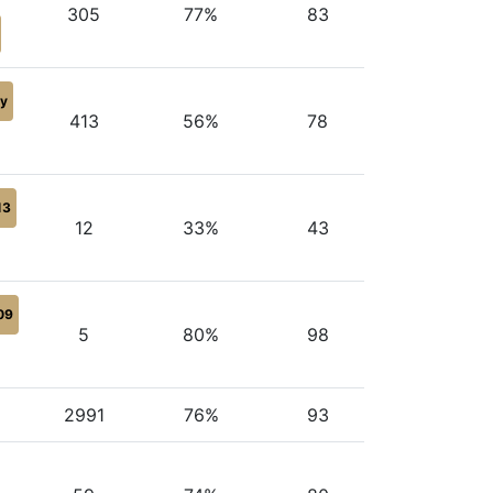
305
77%
83
y
413
56%
78
13
12
33%
43
09
5
80%
98
2991
76%
93