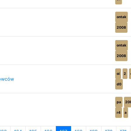
ontak
2008
ontak
2008
oi
2
rowców
d0
pa
20
r4
a