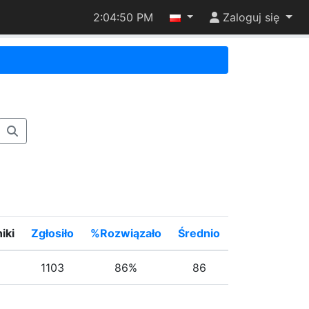
2:04:50 PM
Zaloguj się
iki
Zgłosiło
%Rozwiązało
Średnio
1103
86%
86