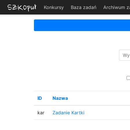
Konkursy
Baza zadań
Archiwum z
ID
Nazwa
kar
Zadanie Kartki