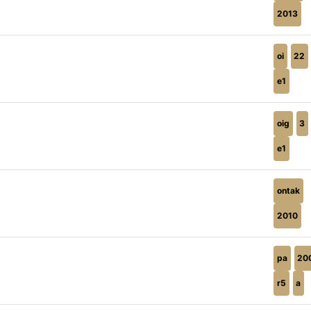
2013
oi
22
e1
oig
3
e1
ontak
2010
pa
20
r5
a