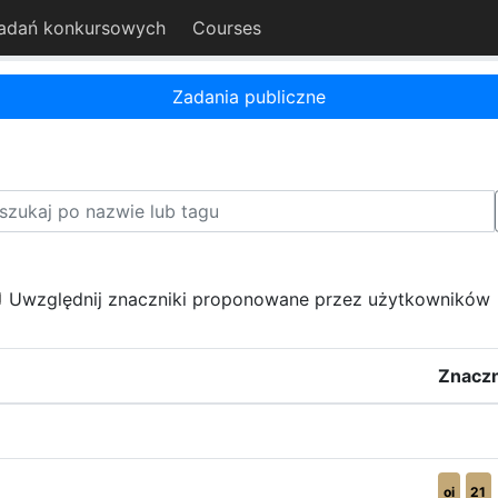
adań konkursowych
Courses
Zadania publiczne
Uwzględnij znaczniki proponowane przez użytkowników
Znaczn
oi
21