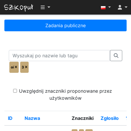
Przełącz widoczność menu
Zadania publiczne
oi
3
Uwzględnij znaczniki proponowane przez
użytkowników
ID
Nazwa
Znaczniki
Zgłosiło
%