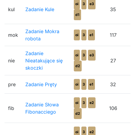
oi
3
e3
kul
Zadanie Kule
35
d1
Zadanie Mokra
mok
117
oi
3
e1
robota
Zadanie
oi
3
e3
nie
Nieatakujące się
27
d2
skoczki
pre
Zadanie Pręty
32
oi
3
e1
oi
3
e2
Zadanie Słowa
fib
106
Fibonacciego
d2
oi
3
e2