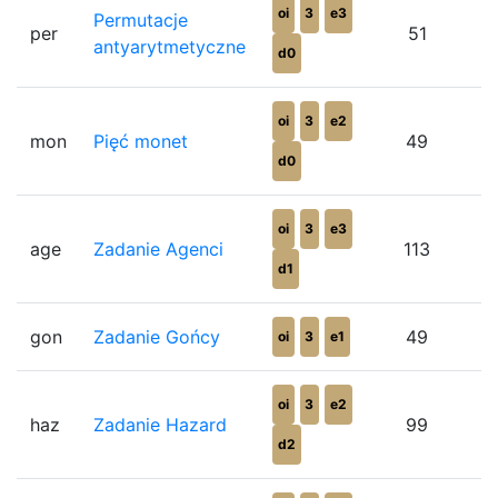
oi
3
e3
Permutacje
per
51
antyarytmetyczne
d0
oi
3
e2
mon
Pięć monet
49
d0
oi
3
e3
age
Zadanie Agenci
113
d1
gon
Zadanie Gońcy
49
oi
3
e1
oi
3
e2
haz
Zadanie Hazard
99
d2