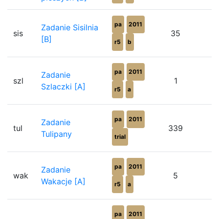
pa
2011
Zadanie Sisilnia
sis
35
[B]
r5
b
pa
2011
Zadanie
szl
1
Szlaczki [A]
r5
a
pa
2011
Zadanie
tul
339
Tulipany
trial
pa
2011
Zadanie
wak
5
Wakacje [A]
r5
a
pa
2011