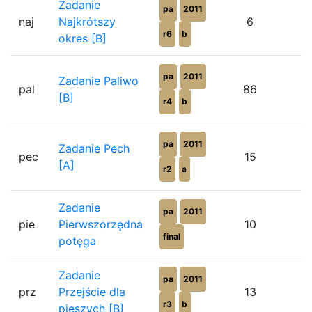
Zadanie
pa
2011
naj
Najkrótszy
6
r6
b
okres [B]
pa
2011
Zadanie Paliwo
pal
86
[B]
r4
b
pa
2011
Zadanie Pech
pec
15
[A]
r2
a
Zadanie
pa
2011
pie
Pierwszorzędna
10
final
potęga
Zadanie
pa
2011
prz
Przejście dla
13
r3
b
pieszych [B]