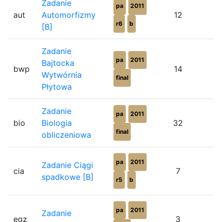
Zadanie
pa
2011
aut
Automorfizmy
12
r6
b
[B]
Zadanie
pa
2011
Bajtocka
bwp
14
Wytwórnia
final
Płytowa
Zadanie
pa
2011
bio
Biologia
32
final
obliczeniowa
pa
2011
Zadanie Ciągi
cia
7
spadkowe [B]
r5
b
pa
2011
Zadanie
egz
3