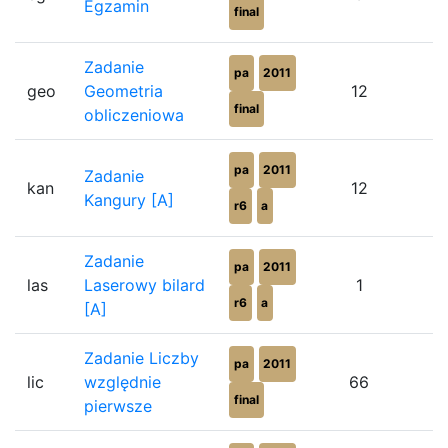
Egzamin
final
Zadanie
pa
2011
geo
Geometria
12
final
obliczeniowa
pa
2011
Zadanie
kan
12
Kangury [A]
r6
a
Zadanie
pa
2011
las
Laserowy bilard
1
r6
a
[A]
Zadanie Liczby
pa
2011
lic
względnie
66
final
pierwsze