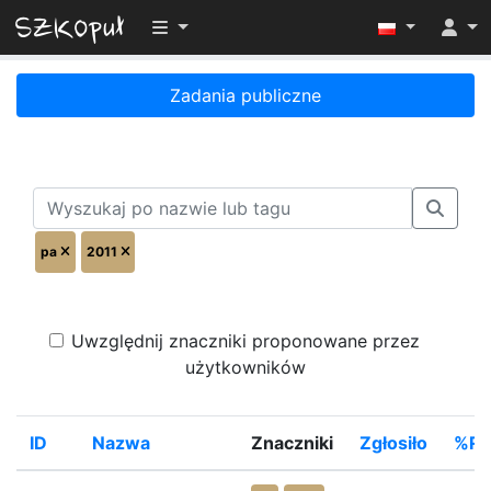
Przełącz widoczność menu
Zadania publiczne
pa
2011
Uwzględnij znaczniki proponowane przez
użytkowników
ID
Nazwa
Znaczniki
Zgłosiło
%Ro