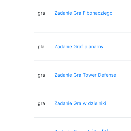
gra
Zadanie Gra Fibonacziego
pla
Zadanie Graf planarny
gra
Zadanie Gra Tower Defense
gra
Zadanie Gra w dzielniki