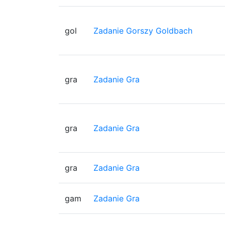
gol
Zadanie Gorszy Goldbach
gra
Zadanie Gra
gra
Zadanie Gra
gra
Zadanie Gra
gam
Zadanie Gra