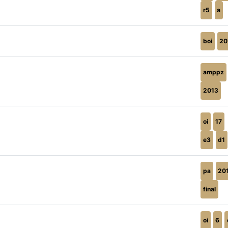
r5
a
boi
20
amppz
2013
oi
17
e3
d1
pa
20
final
oi
6