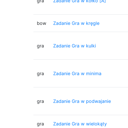
gra
Zadanie Gra w kółko [A]
bow
Zadanie Gra w kręgle
gra
Zadanie Gra w kulki
gra
Zadanie Gra w minima
gra
Zadanie Gra w podwajanie
gra
Zadanie Gra w wielokąty