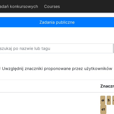
adań konkursowych
Courses
Zadania publiczne
Uwzględnij znaczniki proponowane przez użytkowników
Znaczn
oi
5
d1