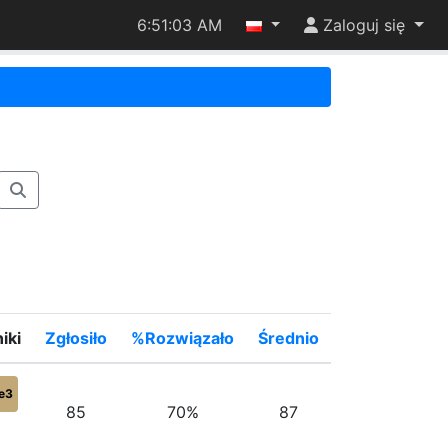
6:51:03 AM
Zaloguj się
iki
Zgłosiło
%Rozwiązało
Średnio
e3
85
70%
87