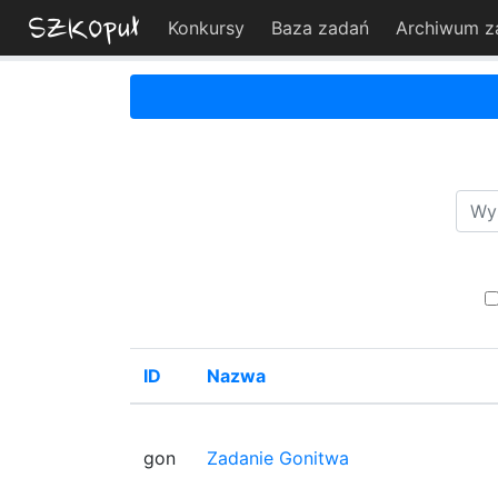
Konkursy
Baza zadań
Archiwum z
ID
Nazwa
gon
Zadanie Gonitwa