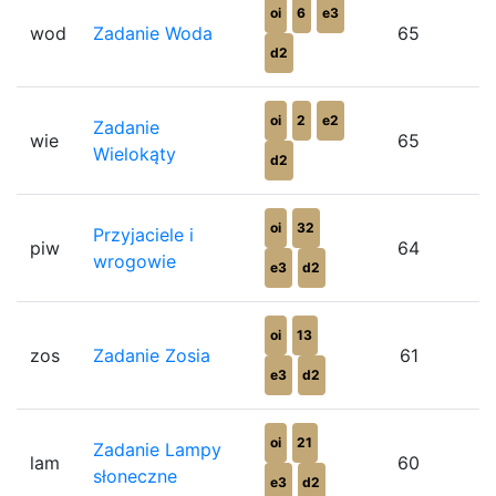
oi
6
e3
wod
Zadanie Woda
65
d2
oi
2
e2
Zadanie
wie
65
Wielokąty
d2
oi
32
Przyjaciele i
piw
64
wrogowie
e3
d2
oi
13
zos
Zadanie Zosia
61
e3
d2
oi
21
Zadanie Lampy
lam
60
słoneczne
e3
d2