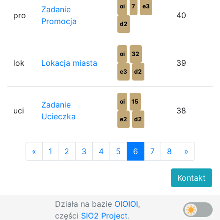
oi
7
e3
Zadanie
pro
40
Promocja
d2
oi
32
lok
Lokacja miasta
39
e3
d2
oi
15
Zadanie
uci
38
Ucieczka
e2
d2
«
1
2
3
4
5
6
7
8
»
Kontakt
Działa na bazie
OIOIOI
,
części
SIO2 Project
.