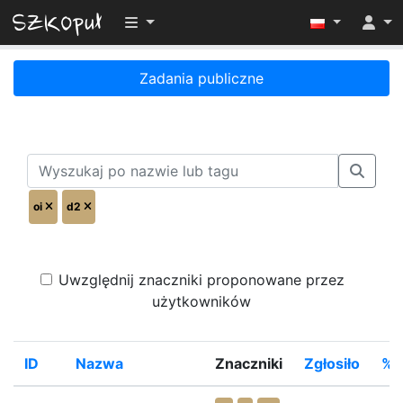
Przełącz widoczność menu
Zadania publiczne
oi
d2
Uwzględnij znaczniki proponowane przez
użytkowników
ID
Nazwa
Znaczniki
Zgłosiło
%R