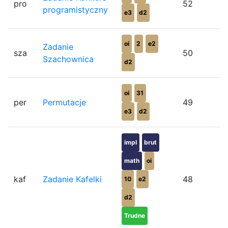
pro
52
programistyczny
e3
d2
oi
2
e2
Zadanie
sza
50
Szachownica
d2
oi
31
per
Permutacje
49
e3
d2
impl
brut
math
oi
kaf
Zadanie Kafelki
48
10
e2
d2
Trudne