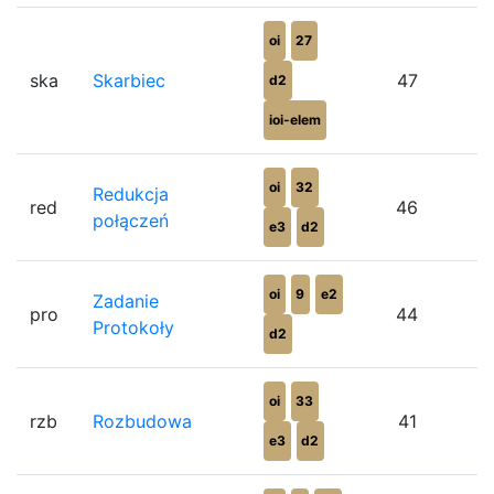
oi
27
ska
Skarbiec
47
d2
ioi-elem
oi
32
Redukcja
red
46
połączeń
e3
d2
oi
9
e2
Zadanie
pro
44
Protokoły
d2
oi
33
rzb
Rozbudowa
41
e3
d2