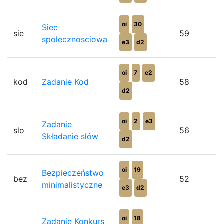
oi
30
Siec
sie
59
spolecznosciowa
e3
d2
oi
7
e2
kod
Zadanie Kod
58
d2
oi
2
e3
Zadanie
slo
56
Składanie słów
d2
oi
19
Bezpieczeństwo
bez
52
minimalistyczne
e3
d2
oi
18
Zadanie Konkurs