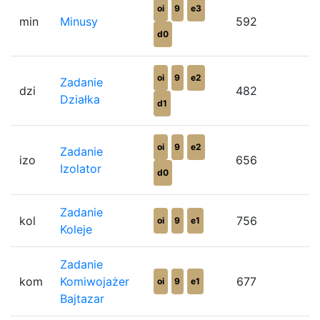
oi
9
e3
min
Minusy
592
9
d0
oi
9
e2
Zadanie
dzi
482
7
Działka
d1
oi
9
e2
Zadanie
izo
656
8
Izolator
d0
Zadanie
kol
756
7
oi
9
e1
Koleje
Zadanie
kom
Komiwojażer
677
8
oi
9
e1
Bajtazar