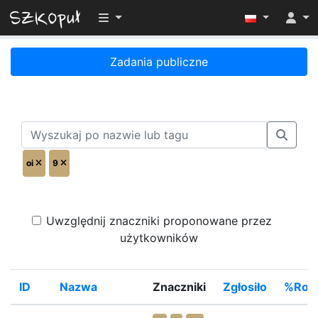
Przełącz widoczność menu
Zadania publiczne
oi
9
Uwzględnij znaczniki proponowane przez
użytkowników
ID
Nazwa
Znaczniki
Zgłosiło
%Rozw