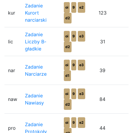
Zadanie
oi
9
e2
kur
Kurort
123
8
d2
narciarski
Zadanie
oi
9
e3
lic
Liczby B-
31
3
d2
gładkie
oi
9
e3
Zadanie
nar
39
5
Narciarze
d1
oi
9
e3
Zadanie
naw
84
5
Nawiasy
d2
oi
9
e2
Zadanie
pro
44
3
Protokoły