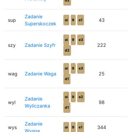
d2
Zadanie
sup
43
2
oi
9
e1
Superskoczek
oi
9
e3
szy
Zadanie Szyfr
222
7
d2
oi
9
e3
wag
Zadanie Waga
25
5
d1
oi
9
e2
Zadanie
wyl
98
6
Wyliczanka
d1
Zadanie
wys
344
8
oi
9
e1
Wyspa