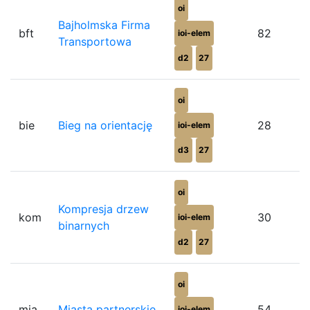
oi
Bajholmska Firma
bft
82
ioi-elem
Transportowa
d2
27
oi
bie
Bieg na orientację
28
ioi-elem
d3
27
oi
Kompresja drzew
kom
30
ioi-elem
binarnych
d2
27
oi
mia
Miasta partnerskie
54
ioi-elem