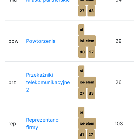
27
d3
oi
pow
Powtorzenia
29
ioi-elem
d0
27
oi
Przekaźniki
prz
telekomunikacyjne
26
ioi-elem
2
27
d3
oi
Reprezentanci
rep
103
ioi-elem
firmy
d1
27