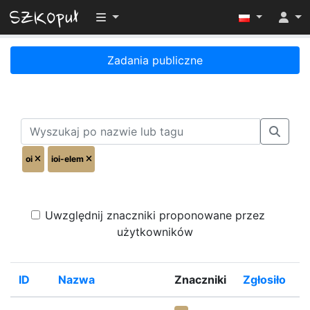
Przełącz widoczność menu
Zadania publiczne
oi
ioi-elem
Uwzględnij znaczniki proponowane przez
użytkowników
ID
Nazwa
Znaczniki
Zgłosiło
%