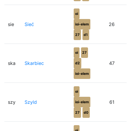
oi
sie
Sieć
26
ioi-elem
27
d1
oi
27
ska
Skarbiec
47
d2
ioi-elem
oi
szy
Szyld
61
ioi-elem
27
d0
oi