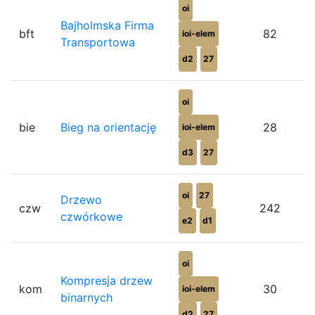
oi
Bajholmska Firma
bft
82
ioi-elem
Transportowa
d2
27
oi
bie
Bieg na orientację
28
ioi-elem
d3
27
oi
27
Drzewo
czw
242
czwórkowe
e2
d1
oi
Kompresja drzew
kom
30
ioi-elem
binarnych
d2
27