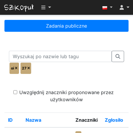
Przełącz widoczność menu
Zadania publiczne
oi
27
Uwzględnij znaczniki proponowane przez
użytkowników
ID
Nazwa
Znaczniki
Zgłosiło