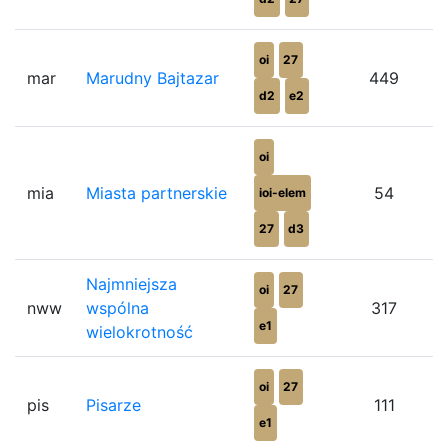
oi
27
mar
Marudny Bajtazar
449
d2
e2
oi
mia
Miasta partnerskie
54
ioi-elem
27
d3
Najmniejsza
oi
27
nww
wspólna
317
e1
wielokrotność
oi
27
pis
Pisarze
111
e1