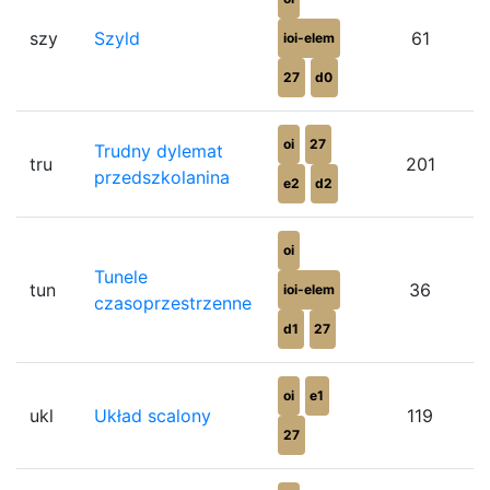
szy
Szyld
61
ioi-elem
27
d0
oi
27
Trudny dylemat
tru
201
przedszkolanina
e2
d2
oi
Tunele
tun
36
ioi-elem
czasoprzestrzenne
d1
27
oi
e1
ukl
Układ scalony
119
27