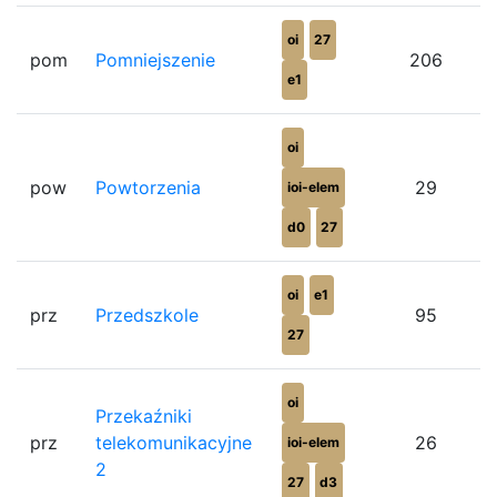
oi
27
pom
Pomniejszenie
206
e1
oi
pow
Powtorzenia
29
ioi-elem
d0
27
oi
e1
prz
Przedszkole
95
27
oi
Przekaźniki
prz
telekomunikacyjne
26
ioi-elem
2
27
d3