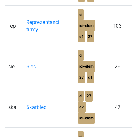
oi
Reprezentanci
rep
103
ioi-elem
firmy
d1
27
oi
sie
Sieć
26
ioi-elem
27
d1
oi
27
ska
Skarbiec
47
d2
ioi-elem
oi