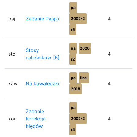
pa
paj
Zadanie Pająki
4
2002-2
r5
pa
2026
Stosy
sto
4
naleśników [B]
r2
pa
final
kaw
Na kawałeczki
4
2018
pa
Zadanie
kor
Korekcja
4
2002-2
błędów
r4