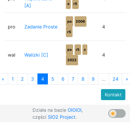
a
r5
[A]
pa
2006
pro
Zadanie Proste
4
r5
pa
r5
c
wal
Walizki [C]
4
2022
«
1
2
3
4
5
6
7
8
9
...
24
»
Kontakt
Działa na bazie
OIOIOI
,
części
SIO2 Project
.