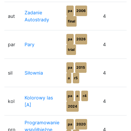
pa
2006
Zadanie
aut
4
Autostrady
final
pa
2026
par
Pary
4
trial
pa
2015
sil
Siłownia
4
a
r5
pa
a
r4
Kolorowy las
kol
4
[A]
2024
Programowanie
pa
2020
pro
współbieżne
4