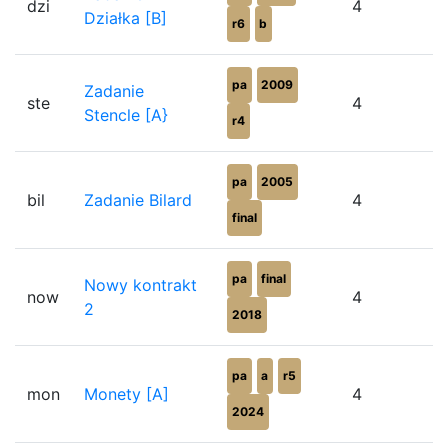
dzi
4
Działka [B]
r6
b
pa
2009
Zadanie
ste
4
Stencle [A}
r4
pa
2005
bil
Zadanie Bilard
4
final
pa
final
Nowy kontrakt
now
4
2
2018
pa
a
r5
mon
Monety [A]
4
2024