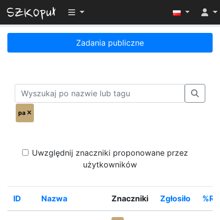
Przełącz widoczność menu
Zadania publiczne
pa
Uwzględnij znaczniki proponowane przez
użytkowników
ID
Nazwa
Znaczniki
Zgłosiło
%Ro