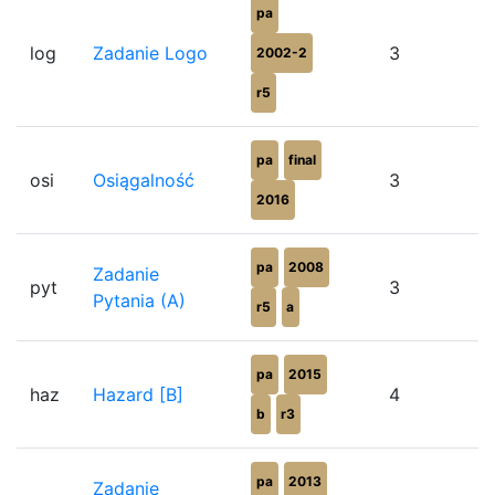
pa
log
Zadanie Logo
3
2002-2
r5
pa
final
osi
Osiągalność
3
2016
pa
2008
Zadanie
pyt
3
Pytania (A)
r5
a
pa
2015
haz
Hazard [B]
4
b
r3
pa
2013
Zadanie