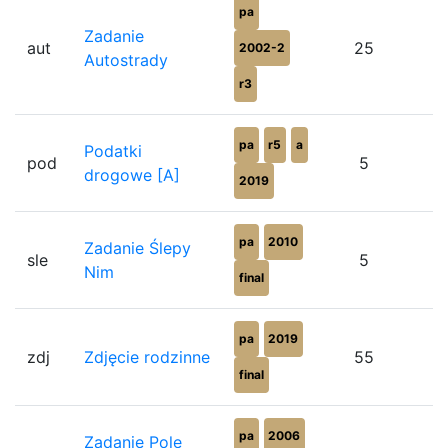
pa
Zadanie
aut
25
2002-2
Autostrady
r3
pa
r5
a
Podatki
pod
5
drogowe [A]
2019
pa
2010
Zadanie Ślepy
sle
5
Nim
final
pa
2019
zdj
Zdjęcie rodzinne
55
final
pa
2006
Zadanie Pole