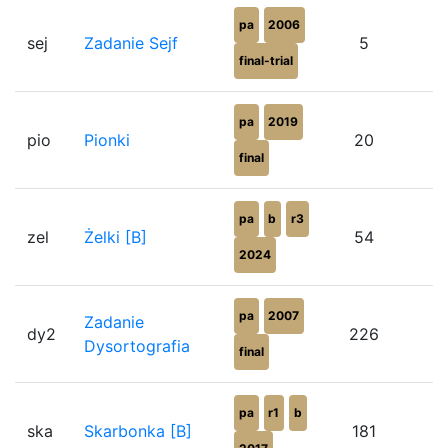
pa
2006
sej
Zadanie Sejf
5
final-trial
pa
2019
pio
Pionki
20
final
pa
b
r3
zel
Żelki [B]
54
2024
pa
2007
Zadanie
dy2
226
Dysortografia
final
pa
r1
b
ska
Skarbonka [B]
181