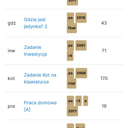
2017
pa
2019
Gdzie jest
gdz
43
jedynka? 2
final
pa
2001
Zadanie
inw
71
Inwestycja
r4
pa
2008
Zadanie Kot na
kot
170
klawiaturze
trial
pa
r3
a
Praca domowa
pra
19
[A]
2017