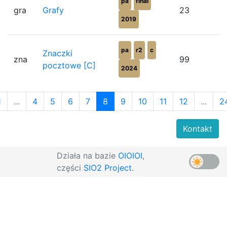
pa
final
gra
Grafy
23
2019
pa
r2
c
Znaczki
zna
99
pocztowe [C]
2024
1
...
4
5
6
7
8
9
10
11
12
...
2
Kontakt
Działa na bazie
OIOIOI
,
części
SIO2 Project
.