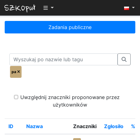
Przełącz widoczność menu
Zadania publiczne
pa
Uwzględnij znaczniki proponowane przez
użytkowników
ID
Nazwa
Znaczniki
Zgłosiło
%Ro