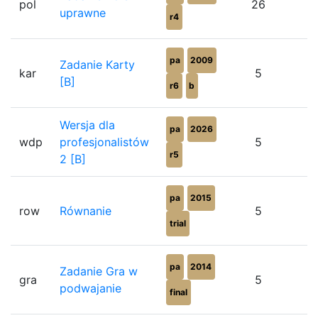
pol
26
uprawne
r4
pa
2009
Zadanie Karty
kar
5
[B]
r6
b
Wersja dla
pa
2026
wdp
profesjonalistów
5
r5
2 [B]
pa
2015
row
Równanie
5
trial
pa
2014
Zadanie Gra w
gra
5
podwajanie
final