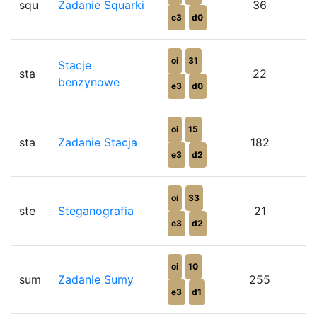
squ
Zadanie Squarki
36
e3
d0
oi
31
Stacje
sta
22
benzynowe
e3
d0
oi
15
sta
Zadanie Stacja
182
e3
d2
oi
33
ste
Steganografia
21
e3
d2
oi
10
sum
Zadanie Sumy
255
e3
d1