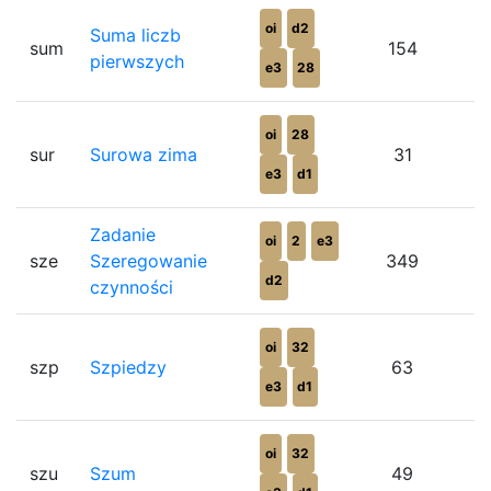
oi
d2
Suma liczb
sum
154
pierwszych
e3
28
oi
28
sur
Surowa zima
31
e3
d1
Zadanie
oi
2
e3
sze
Szeregowanie
349
d2
czynności
oi
32
szp
Szpiedzy
63
e3
d1
oi
32
szu
Szum
49