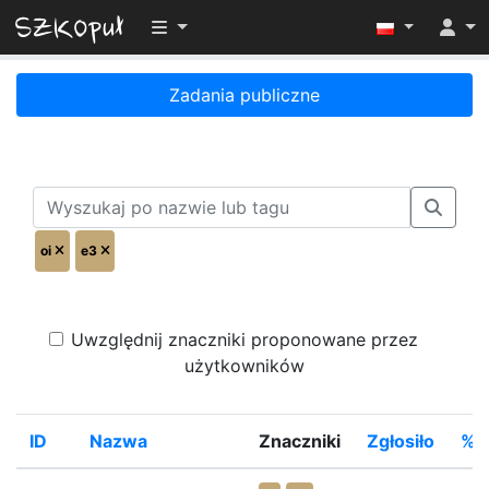
Przełącz widoczność menu
Zadania publiczne
oi
e3
Uwzględnij znaczniki proponowane przez
użytkowników
ID
Nazwa
Znaczniki
Zgłosiło
%R