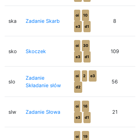
oi
10
ska
Zadanie Skarb
8
e3
d1
oi
30
sko
Skoczek
109
e3
d1
oi
2
e3
Zadanie
slo
56
Składanie słów
d2
oi
16
slw
Zadanie Słowa
21
e3
d1
oi
19