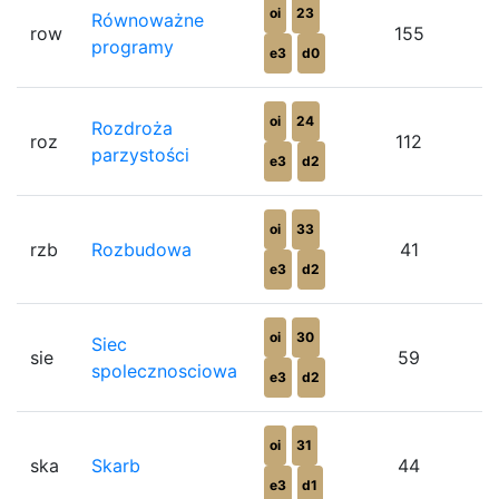
oi
23
Równoważne
row
155
programy
e3
d0
oi
24
Rozdroża
roz
112
parzystości
e3
d2
oi
33
rzb
Rozbudowa
41
e3
d2
oi
30
Siec
sie
59
spolecznosciowa
e3
d2
oi
31
ska
Skarb
44
e3
d1