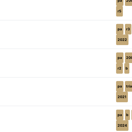
pa
20
r5
pa
r3
2022
pa
20
r2
b
pa
tria
2021
pa
b
2024