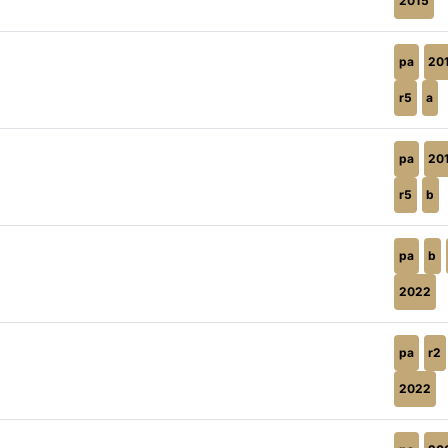
2015
pa
20
r5
a
pa
20
r5
b
pa
b
2022
pa
r2
2022