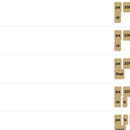
pa
20
r6
pa
20
r4
pa
20
final
pa
20
r6
b
pa
b