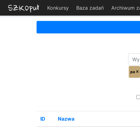
Konkursy
Baza zadań
Archiwum z
pa
ID
Nazwa