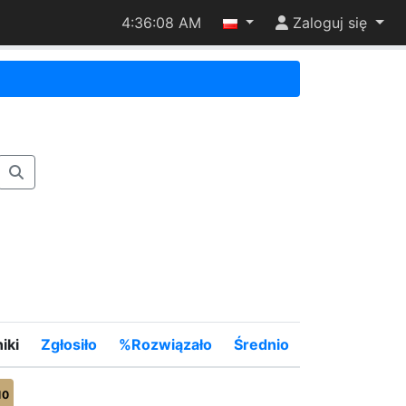
4:36:08 AM
Zaloguj się
iki
Zgłosiło
%Rozwiązało
Średnio
10