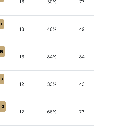
13
30%
77
11
13
46%
49
25
13
84%
84
13
12
33%
43
r2
12
66%
73