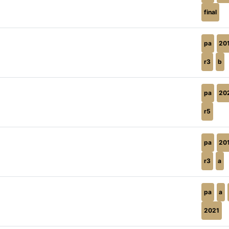
final
pa
20
r3
b
pa
20
r5
pa
20
r3
a
pa
a
2021