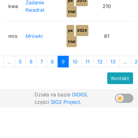
pa
2013
Zadanie
kwa
210
5
Kwadrat
trial
pa
2024
mro
Mrówki
61
7
trial
...
5
6
7
8
9
10
11
12
13
...
2
Kontakt
Działa na bazie
OIOIOI
,
części
SIO2 Project
.