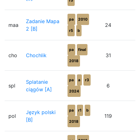
r5
pa
2010
Zadanie Mapa
maa
24
8
2 [B]
r5
b
pa
final
cho
Chochlik
31
8
2018
pa
a
r3
Splatanie
spl
6
8
ciągów [A]
2024
pa
r1
b
Język polski
pol
119
8
[B]
2018