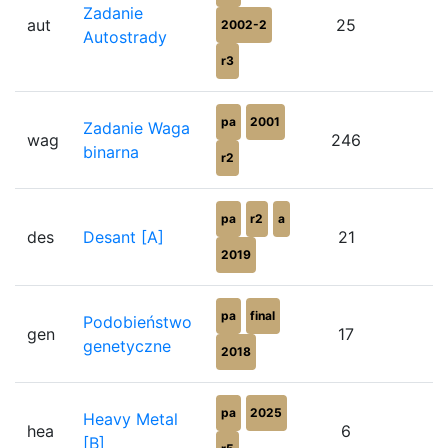
Zadanie
aut
25
8
2002-2
Autostrady
r3
pa
2001
Zadanie Waga
wag
246
6
binarna
r2
pa
r2
a
des
Desant [A]
21
7
2019
pa
final
Podobieństwo
gen
17
7
genetyczne
2018
pa
2025
Heavy Metal
hea
6
6
[B]