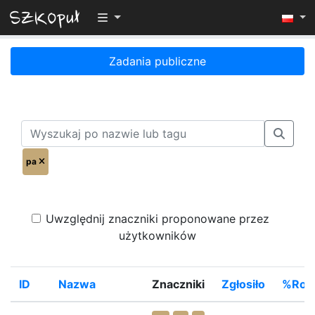
Przełącz widoczność menu
Zadania publiczne
pa
Uwzględnij znaczniki proponowane przez
użytkowników
ID
Nazwa
Znaczniki
Zgłosiło
%Rozw