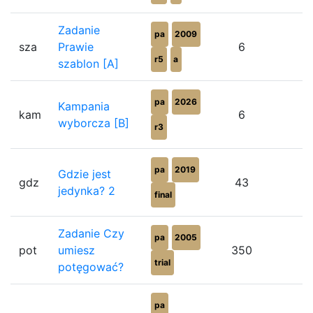
Zadanie
pa
2009
sza
Prawie
6
8
r5
a
szablon [A]
pa
2026
Kampania
kam
6
8
wyborcza [B]
r3
pa
2019
Gdzie jest
gdz
43
7
jedynka? 2
final
Zadanie Czy
pa
2005
pot
umiesz
350
7
trial
potęgować?
pa