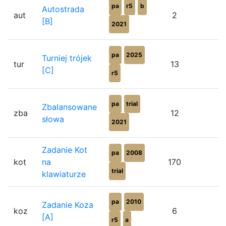
pa
r5
b
Autostrada
aut
2
[B]
2021
pa
2025
Turniej trójek
tur
13
8
[C]
r5
pa
trial
Zbalansowane
zba
12
7
słowa
2021
Zadanie Kot
pa
2008
kot
na
170
7
trial
klawiaturze
pa
2010
Zadanie Koza
koz
6
8
[A]
r5
a