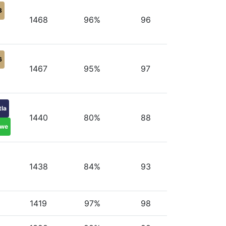
3
1468
96%
96
6
1467
95%
97
tla
1440
80%
88
twe
1438
84%
93
1419
97%
98