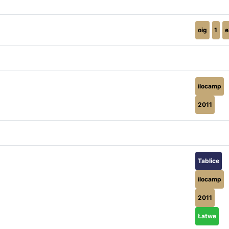
oig
1
e
ilocamp
2011
Tablice
ilocamp
2011
Łatwe