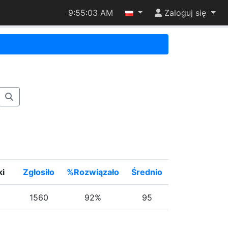
9:55:03 AM
Zaloguj się
ki
Zgłosiło
%Rozwiązało
Średnio
1560
92%
95