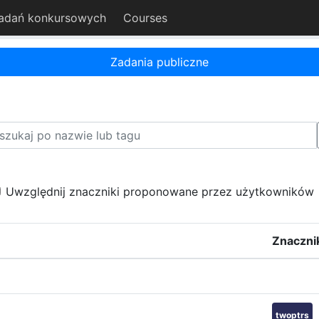
adań konkursowych
Courses
Zadania publiczne
Uwzględnij znaczniki proponowane przez użytkowników
Znaczni
twoptrs