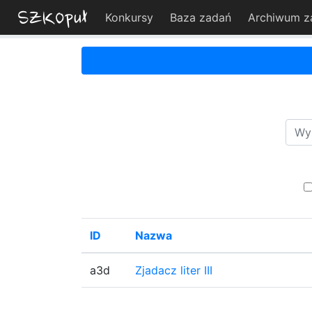
Konkursy
Baza zadań
Archiwum z
ID
Nazwa
a3d
Zjadacz liter III