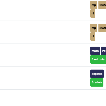
mp
202
r1
mp
202
r1
math
Pe
Bardzo ła
segtree
Średnie