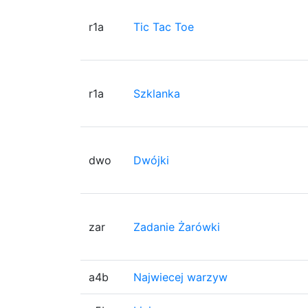
r1a
Tic Tac Toe
r1a
Szklanka
dwo
Dwójki
zar
Zadanie Żarówki
a4b
Najwiecej warzyw