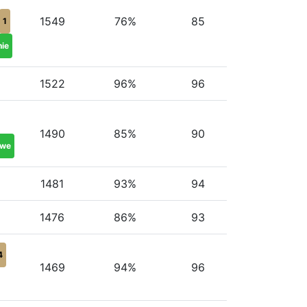
1549
76%
85
1
nie
1522
96%
96
1490
85%
90
twe
1481
93%
94
1476
86%
93
4
1469
94%
96