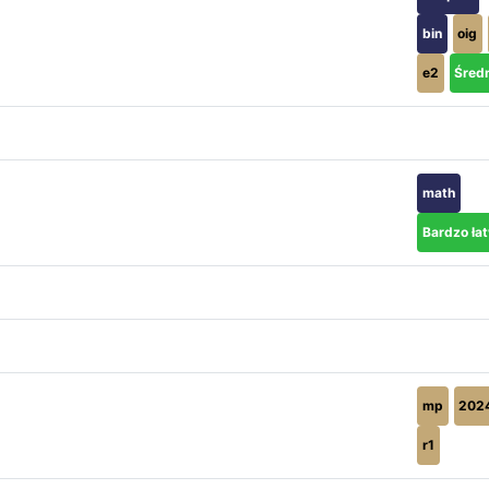
bin
oig
e2
Śred
math
Bardzo ła
mp
202
r1