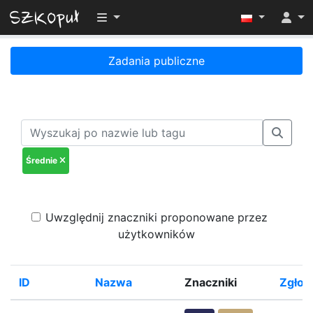
Przełącz widoczność menu
Zadania publiczne
Średnie
Uwzględnij znaczniki proponowane przez
użytkowników
ID
Nazwa
Znaczniki
Zgłosi