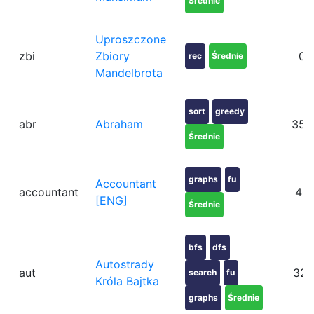
Średnie
Uproszczone
zbi
Zbiory
0
rec
Średnie
Mandelbrota
sort
greedy
abr
Abraham
354
Średnie
graphs
fu
Accountant
accountant
40
[ENG]
Średnie
bfs
dfs
Autostrady
aut
321
search
fu
Króla Bajtka
graphs
Średnie