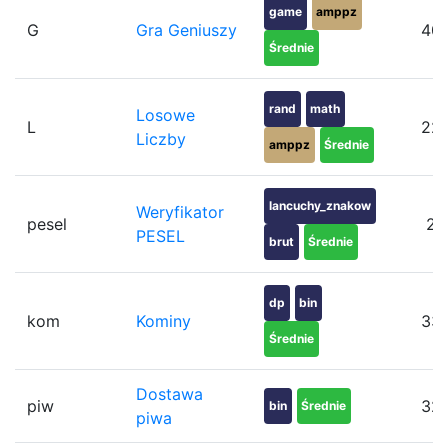
game
amppz
G
Gra Geniuszy
40
Średnie
rand
math
Losowe
L
22
Liczby
amppz
Średnie
lancuchy_znakow
Weryfikator
pesel
2
PESEL
brut
Średnie
dp
bin
kom
Kominy
33
Średnie
Dostawa
piw
32
bin
Średnie
piwa