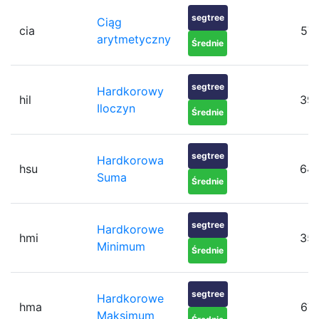
segtree
Ciąg
cia
57
arytmetyczny
Średnie
segtree
Hardkorowy
hil
39
Iloczyn
Średnie
segtree
Hardkorowa
hsu
64
Suma
Średnie
segtree
Hardkorowe
hmi
35
Minimum
Średnie
segtree
Hardkorowe
hma
67
Maksimum