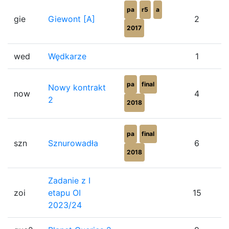
pa
r5
a
gie
Giewont [A]
2
2017
wed
Wędkarze
1
pa
final
Nowy kontrakt
now
4
2
2018
pa
final
szn
Sznurowadła
6
2018
Zadanie z I
zoi
etapu OI
15
2023/24