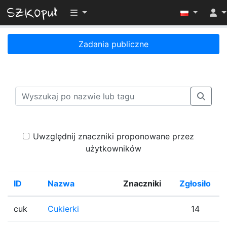
Przełącz widoczność menu
Zadania publiczne
Uwzględnij znaczniki proponowane przez
użytkowników
ID
Nazwa
Znaczniki
Zgłosiło
cuk
Cukierki
14