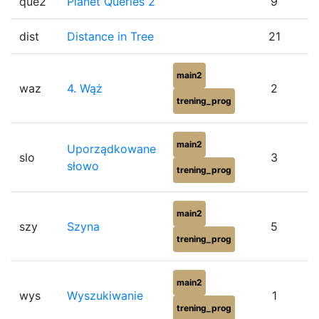
que2
Planet Queries 2
9
dist
Distance in Tree
21
main2
waz
4. Wąż
2
trening_prog
main2
Uporządkowane
slo
3
słowo
trening_prog
main2
szy
Szyna
5
trening_prog
main2
wys
Wyszukiwanie
1
trening_prog