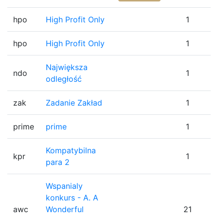
hpo
High Profit Only
1
hpo
High Profit Only
1
Największa
ndo
1
odległość
zak
Zadanie Zakład
1
prime
prime
1
Kompatybilna
kpr
1
para 2
Wspanialy
konkurs - A. A
awc
Wonderful
21