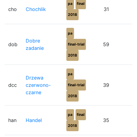
pa
final
cho
Chochlik
31
8
2018
pa
Dobre
dob
59
5
final-trial
zadanie
2018
pa
Drzewa
dcc
czerwono-
39
8
final-trial
czarne
2018
pa
final
han
Handel
35
8
2018