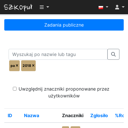
Przełącz widoczność menu
Zadania publiczne
pa
2018
Uwzględnij znaczniki proponowane przez
użytkowników
ID
Nazwa
Znaczniki
Zgłosiło
%Roz