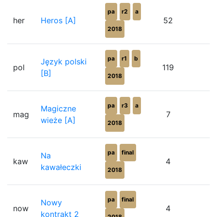
pa
r2
a
her
Heros [A]
52
5
2018
pa
r1
b
Język polski
pol
119
[B]
2018
pa
r3
a
Magiczne
mag
7
wieże [A]
2018
pa
final
Na
kaw
4
5
kawałeczki
2018
pa
final
Nowy
now
4
1
kontrakt 2
2018