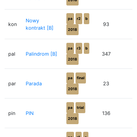
pa
r2
b
Nowy
kon
93
kontrakt [B]
2018
pa
r3
b
pal
Palindrom [B]
347
2018
pa
final
par
Parada
23
2018
pa
trial
pin
PIN
136
2018