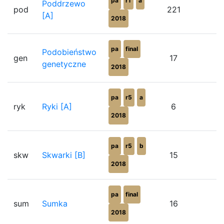
pa
r1
a
Poddrzewo
pod
221
9
[A]
2018
pa
final
Podobieństwo
gen
17
genetyczne
2018
pa
r5
a
ryk
Ryki [A]
6
5
2018
pa
r5
b
skw
Skwarki [B]
15
6
2018
pa
final
sum
Sumka
16
9
2018