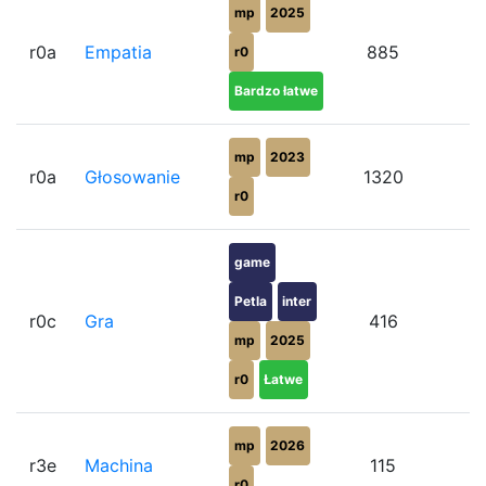
mp
2025
r0a
Empatia
885
r0
Bardzo łatwe
mp
2023
r0a
Głosowanie
1320
r0
game
Petla
inter
r0c
Gra
416
mp
2025
r0
Łatwe
mp
2026
r3e
Machina
115
r0