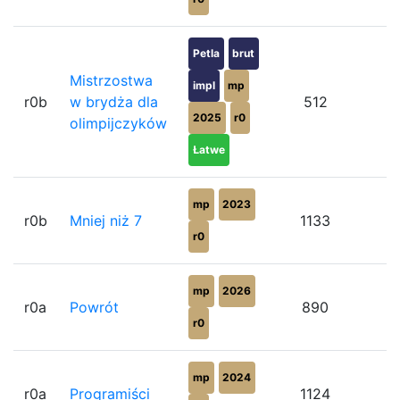
Petla
brut
Mistrzostwa
impl
mp
r0b
w brydża dla
512
2025
r0
olimpijczyków
Łatwe
mp
2023
r0b
Mniej niż 7
1133
r0
mp
2026
r0a
Powrót
890
r0
mp
2024
r0a
Programiści
1124