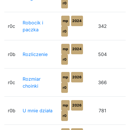
r0
mp
2024
Robocik i
r0c
342
paczka
r0
mp
2024
r0b
Rozliczenie
504
r0
mp
2026
Rozmiar
r0c
366
choinki
r0
mp
2026
r0b
U mnie działa
781
r0