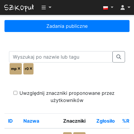
Przełącz widoczność menu
Zadania publiczne
mp
r0
Uwzględnij znaczniki proponowane przez
użytkowników
ID
Nazwa
Znaczniki
Zgłosiło
%Roz