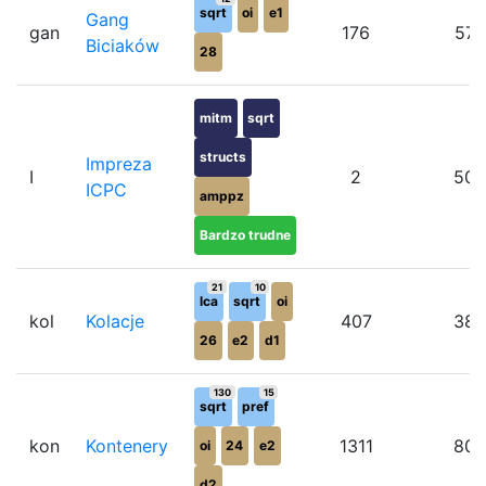
sqrt
oi
e1
Gang
gan
176
57
Biciaków
28
mitm
sqrt
structs
Impreza
I
2
50
ICPC
amppz
Bardzo trudne
21
10
lca
sqrt
oi
kol
Kolacje
407
38
26
e2
d1
130
15
sqrt
pref
kon
Kontenery
1311
80
oi
24
e2
d2