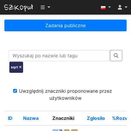
Przełącz widoczność menu
Zadania publiczne
sqrt
Uwzględnij znaczniki proponowane przez
użytkowników
ID
Nazwa
Znaczniki
Zgłosiło
%Rozwi
12