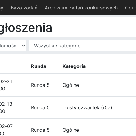
sy
Baza zadań
Archiwum zadań konkursowych
Cour
ogłoszenia
Runda
Kategoria
02-21
Runda 5
Ogólne
00
02-13
Runda 5
Tłusty czwartek (r5a)
00
02-07
Runda 5
Ogólne
00