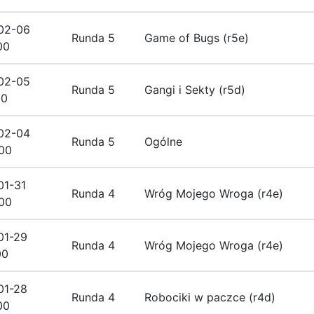
02-06
Runda 5
Game of Bugs (r5e)
00
02-05
Runda 5
Gangi i Sekty (r5d)
00
02-04
Runda 5
Ogólne
00
01-31
Runda 4
Wróg Mojego Wroga (r4e)
00
01-29
Runda 4
Wróg Mojego Wroga (r4e)
00
01-28
Runda 4
Robociki w paczce (r4d)
00