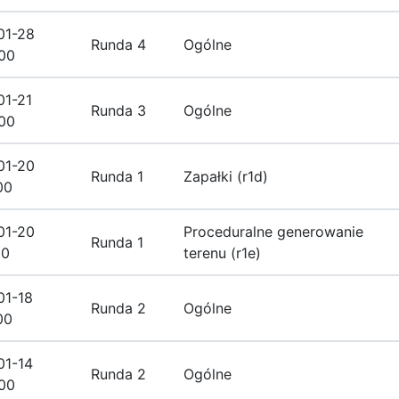
01-28
Runda 4
Ogólne
00
01-21
Runda 3
Ogólne
00
01-20
Runda 1
Zapałki (r1d)
00
01-20
Proceduralne generowanie
Runda 1
00
terenu (r1e)
01-18
Runda 2
Ogólne
00
01-14
Runda 2
Ogólne
00