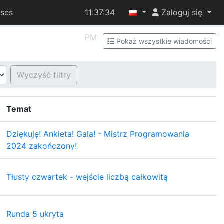
ses
11:37:34
Zaloguj się
PM
Pokaż wszystkie wiadomości
Wyczyść filtry
Temat
Dziękuję! Ankieta! Gala! - Mistrz Programowania
2024 zakończony!
Tłusty czwartek - wejście liczbą całkowitą
Runda 5 ukryta