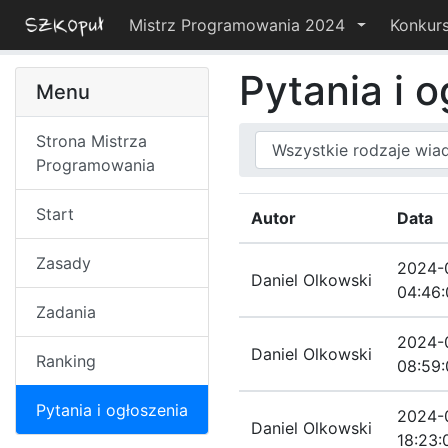
Mistrz Programowania 2024
Konkur
Pytania i 
Menu
Strona Mistrza
Typ wiadomości
Kategoria
Programowania
Start
Autor
Data
Zasady
2024-
Daniel Olkowski
04:46:
Zadania
2024-
Daniel Olkowski
Ranking
08:59:
Pytania i ogłoszenia
2024-
Daniel Olkowski
18:23: