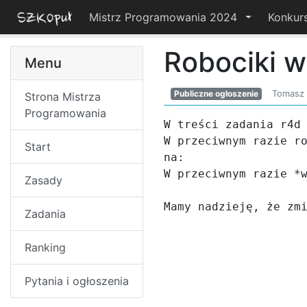
Mistrz Programowania 2024
Konkur
Robociki w
Menu
Publiczne ogłoszenie
Tomasz 
Strona Mistrza
Programowania
W treści zadania r4d 
W przeciwnym razie ro
Start
na:

W przeciwnym razie *w
Zasady
Mamy nadzieję, że zm
Zadania
Ranking
Pytania i ogłoszenia