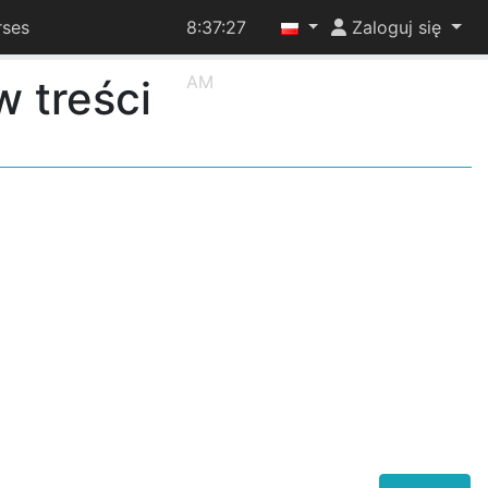
rses
8:37:27
Zaloguj się
AM
w treści