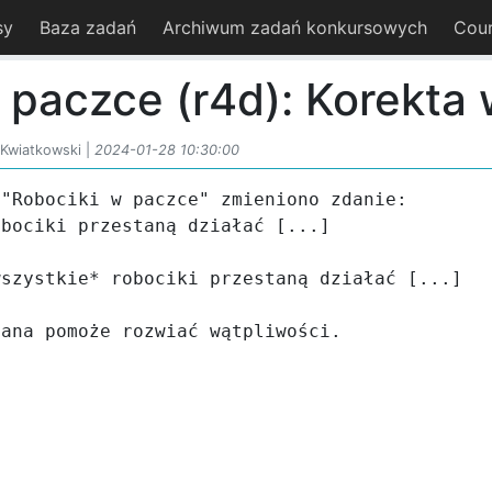
sy
Baza zadań
Archiwum zadań konkursowych
Cou
 paczce (r4d): Korekta 
Kwiatkowski |
2024-01-28 10:30:00
"Robociki w paczce" zmieniono zdanie:

bociki przestaną działać [...]

szystkie* robociki przestaną działać [...]

iana pomoże rozwiać wątpliwości.