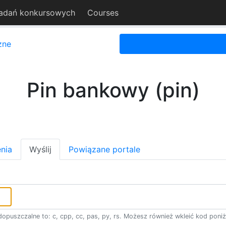
adań konkursowych
Courses
zne
Pin bankowy (pin)
nia
Wyślij
Powiązane portale
opuszczalne to: c, cpp, cc, pas, py, rs. Możesz również wkleić kod poniż