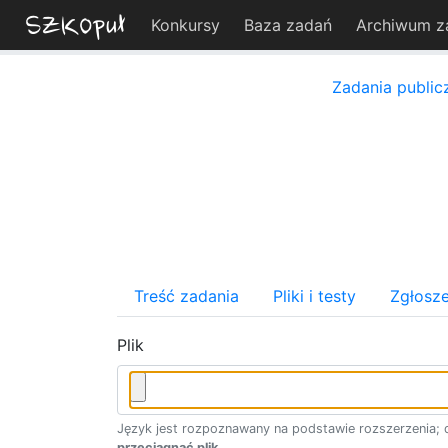
Konkursy
Baza zadań
Archiwum z
Zadania public
Treść zadania
Pliki i testy
Zgłosze
Plik
Język jest rozpoznawany na podstawie rozszerzenia; d
przeciągnąć plik
.