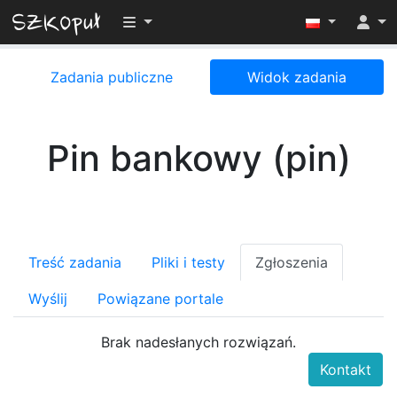
Przełącz widoczność menu
Zadania publiczne
Widok zadania
Pin bankowy (pin)
Treść zadania
Pliki i testy
Zgłoszenia
Wyślij
Powiązane portale
Brak nadesłanych rozwiązań.
Kontakt