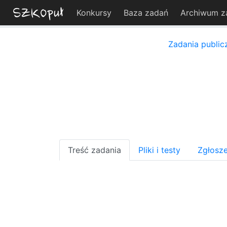
Konkursy
Baza zadań
Archiwum z
Zadania public
Treść zadania
Pliki i testy
Zgłosze