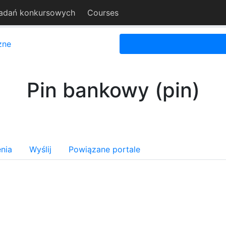
adań konkursowych
Courses
zne
Pin bankowy (pin)
nia
Wyślij
Powiązane portale