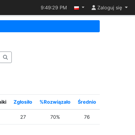
9:49:29 PM
Zaloguj się
iki
Zgłosiło
%Rozwiązało
Średnio
27
70%
76