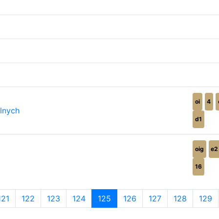
oi
4
lnych
d1
oig
e2
16
121
122
123
124
125
126
127
128
129