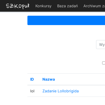
Konkursy
Baza zadań
Archiwum z
ID
Nazwa
lol
Zadanie Lollobrigida