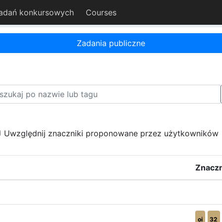
adań konkursowych
Courses
Zadania publiczne
Uwzględnij znaczniki proponowane przez użytkowników
Znaczn
oi
32