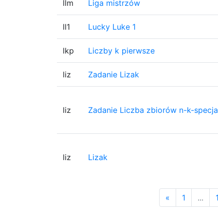
llm
Liga mistrzów
ll1
Lucky Luke 1
lkp
Liczby k pierwsze
liz
Zadanie Lizak
liz
Zadanie Liczba zbiorów n-k-specja
liz
Lizak
«
1
...