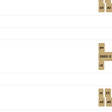
e3
d2
pa
2002-2
r5
oi
22
e2
d0